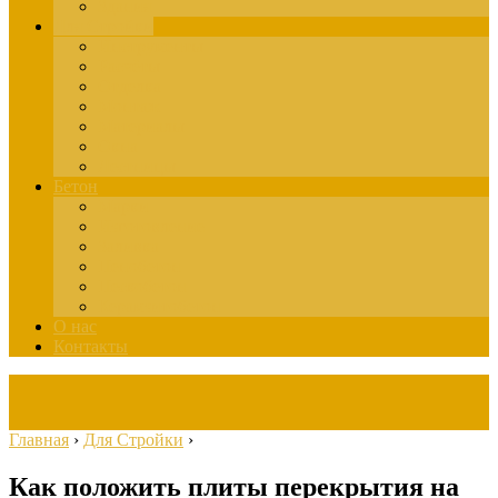
Здания
Для Стройки
Инструменты
Расчёты
Отделка
Монтаж
Материалы
Окна
Лестницы
Бетон
Марки
Изготовление
Заливка
Пенобетон
Пескобетон
Керамзитобетон
О нас
Контакты
Главная
›
Для Стройки
›
Как положить плиты перекрытия на