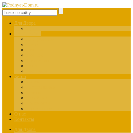
Для Двора
Здания
Для Стройки
Инструменты
Расчёты
Отделка
Монтаж
Материалы
Окна
Лестницы
Бетон
Марки
Изготовление
Заливка
Пенобетон
Пескобетон
Керамзитобетон
О нас
Контакты
Для Двора