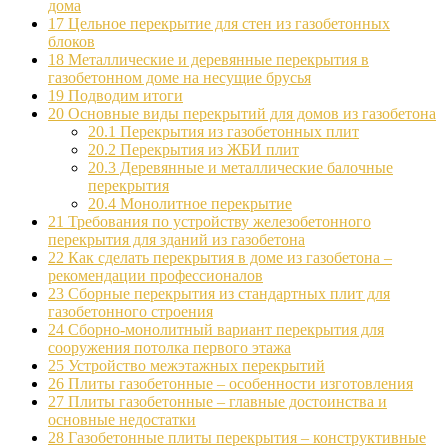
дома
17
Цельное перекрытие для стен из газобетонных
блоков
18
Металлические и деревянные перекрытия в
газобетонном доме на несущие брусья
19
Подводим итоги
20
Основные виды перекрытий для домов из газобетона
20.1
Перекрытия из газобетонных плит
20.2
Перекрытия из ЖБИ плит
20.3
Деревянные и металлические балочные
перекрытия
20.4
Монолитное перекрытие
21
Требования по устройству железобетонного
перекрытия для зданий из газобетона
22
Как сделать перекрытия в доме из газобетона –
рекомендации профессионалов
23
Сборные перекрытия из стандартных плит для
газобетонного строения
24
Сборно-монолитный вариант перекрытия для
сооружения потолка первого этажа
25
Устройство межэтажных перекрытий
26
Плиты газобетонные – особенности изготовления
27
Плиты газобетонные – главные достоинства и
основные недостатки
28
Газобетонные плиты перекрытия – конструктивные