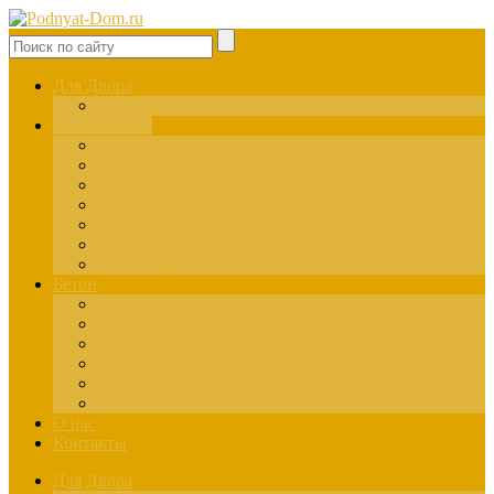
Для Двора
Здания
Для Стройки
Инструменты
Расчёты
Отделка
Монтаж
Материалы
Окна
Лестницы
Бетон
Марки
Изготовление
Заливка
Пенобетон
Пескобетон
Керамзитобетон
О нас
Контакты
Для Двора