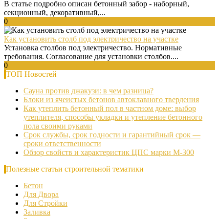
В статье подробно описан бетонный забор - наборный,
секционный, декоративный,...
0
Как установить столб под электричество на участке
Установка столбов под электричество. Нормативные
требования. Согласование для установки столбов....
0
ТОП Новостей
Сауна против джакузи: в чем разница?
Блоки из ячеистых бетонов автоклавного твердения
Как утеплить бетонный пол в частном доме: выбор
утеплителя, способы укладки и утепление бетонного
пола своими руками
Срок службы, срок годности и гарантийный срок —
сроки ответственности
Обзор свойств и характеристик ЦПС марки М-300
Полезные статьи строительной тематики
Бетон
Для Двора
Для Стройки
Заливка