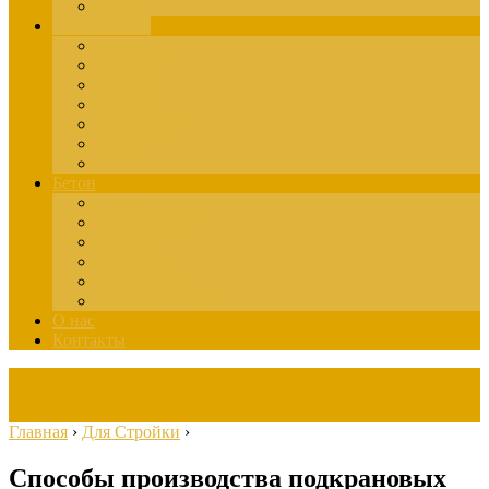
Здания
Для Стройки
Инструменты
Расчёты
Отделка
Монтаж
Материалы
Окна
Лестницы
Бетон
Марки
Изготовление
Заливка
Пенобетон
Пескобетон
Керамзитобетон
О нас
Контакты
Главная
›
Для Стройки
›
Способы производства подкрановых