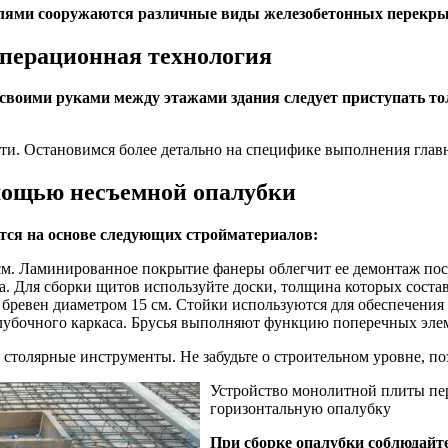
елями сооружаются различные виды железобетонных перекр
перационная технология
воими руками между этажами здания следует приступать тол
ти. Остановимся более детально на специфике выполнения глав
мощью несъемной опалубки
тся на основе следующих стройматериалов:
 см. Ламинированное покрытие фанеры облегчит ее демонтаж пос
. Для сборки щитов используйте доски, толщина которых составл
 бревен диаметром 15 см. Стойки используются для обеспечени
лубочного каркаса. Брусья выполняют функцию поперечных эле
 столярные инструменты. Не забудьте о строительном уровне, 
Устройство монолитной плиты пере
горизонтальную опалубку
При сборке опалубки соблюдайте