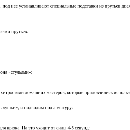
и, под нее устанавливают специальные подставки из прутьев ди
резки прутьев:
 она «стульями»:
ми хитростями домашних мастеров, которые приловчились исполь
ь «ушки», и подводим под арматуру:
я крюка. На это уходит от силы 4-5 секунд: