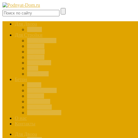
Для Двора
Здания
Для Стройки
Инструменты
Расчёты
Отделка
Монтаж
Материалы
Окна
Лестницы
Бетон
Марки
Изготовление
Заливка
Пенобетон
Пескобетон
Керамзитобетон
О нас
Контакты
Для Двора