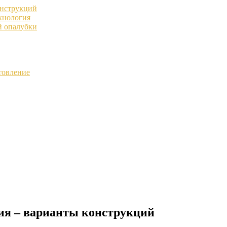
онструкций
хнология
й опалубки
товление
ия – варианты конструкций