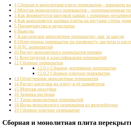
1
Сборная и монолитная плита перекрытия – варианты к
2
Монтаж монолитного перекрытия – пооперационная те
3
Как формируется щитовой каркас с помощью несъемно
4
Как выполняется заливка плиты на несущие стены дома
5
Преимущества и недостатки
6
Выводы
7
Классическое монолитное перекрытие: шаг за шагом
8
Облегченное перекрытие по профлисту: расчеты и изго
9
НДС перекрытий
10
Расчет монолитного перекрытия пример
11
Конструктив и классификация перекрытий
12
Сборные перекрытия
12.0.1
Сборное деревянное перекрытие
12.0.2
Сборное плитное перекрытие
13
Облегченные монолитные перекрытия
14
Расчет нагрузки на плиту и её параметров
15
Монтаж опалубки
16
Заливка раствора
17
Типы монолитных перекрытий
18
Виды монолитного перекрытия из железобетона
19
Сборное плитное перекрытие
Сборная и монолитная плита перекрыт