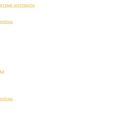
ентами интерьера
рибора
ка
рибора