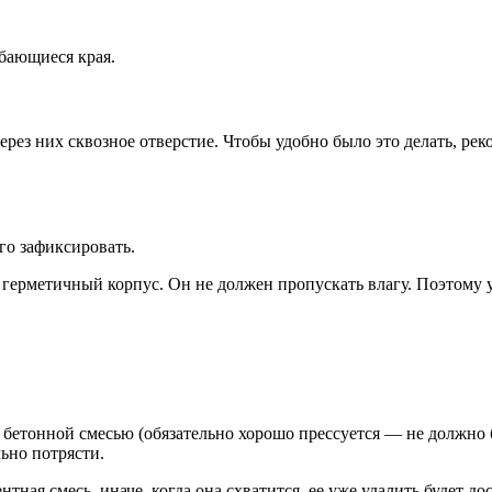
ибающиеся края.
через них сквозное отверстие. Чтобы удобно было это делать, р
го зафиксировать.
ерметичный корпус. Он не должен пропускать влагу. Поэтому у
бетонной смесью (обязательно хорошо прессуется — не должно б
ьно потрясти.
тная смесь, иначе, когда она схватится, ее уже удалить будет до