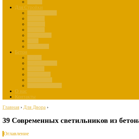
Здания
Для Стройки
Инструменты
Расчёты
Отделка
Монтаж
Материалы
Окна
Лестницы
Бетон
Марки
Изготовление
Заливка
Пенобетон
Пескобетон
Керамзитобетон
О нас
Контакты
Главная
›
Для Двора
›
39 Современных светильников из бетон
Оглавление