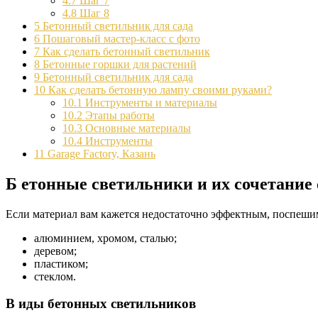
4.7
Шаг 7
4.8
Шаг 8
5
Бетонный светильник для сада
6
Пошаговый мастер-класс с фото
7
Как сделать бетонный светильник
8
Бетонные горшки для растений
9
Бетонный светильник для сада
10
Как сделать бетонную лампу своими руками?
10.1
Инструменты и материалы
10.2
Этапы работы
10.3
Основные материалы
10.4
Инструменты
11
Garage Factory, Казань
Б етонные светильники и их сочетание
Если материал вам кажется недостаточно эффектным, поспешим 
алюминием, хромом, сталью;
деревом;
пластиком;
стеклом.
В иды бетонных светильников