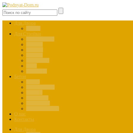
Для Двора
Здания
Для Стройки
Инструменты
Расчёты
Отделка
Монтаж
Материалы
Окна
Лестницы
Бетон
Марки
Изготовление
Заливка
Пенобетон
Пескобетон
Керамзитобетон
О нас
Контакты
Для Двора