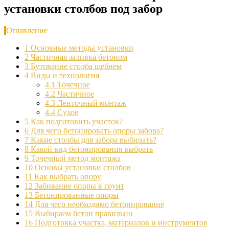
установки столбов под забор
Оглавление
1
Основные методы установки
2
Частичная заливка бетоном
3
Бутование столба щебнем
4
Виды и технология
4.1
Точечное
4.2
Частичное
4.3
Ленточный монтаж
4.4
Сухое
5
Как подготовить участок?
6
Для чего бетонировать опоры забора?
7
Какие столбы для забора выбирать?
8
Какой вид бетонирования выбрать
9
Точечный метод монтажа
10
Основы установки столбов
11
Как выбрать опору
12
Забивание опоры в грунт
13
Бетонированные опоры
14
Для чего необходимо бетонирование
15
Выбираем бетон правильно
16
Подготовка участка, материалов и инструментов