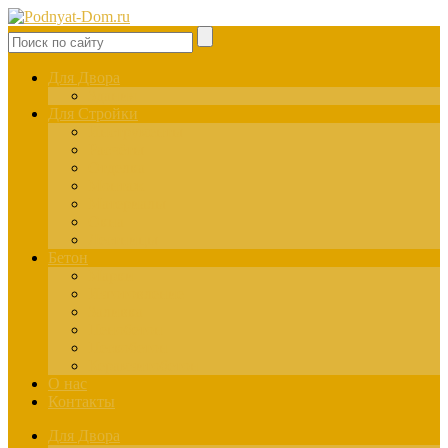
Для Двора
Здания
Для Стройки
Инструменты
Расчёты
Отделка
Монтаж
Материалы
Окна
Лестницы
Бетон
Марки
Изготовление
Заливка
Пенобетон
Пескобетон
Керамзитобетон
О нас
Контакты
Для Двора