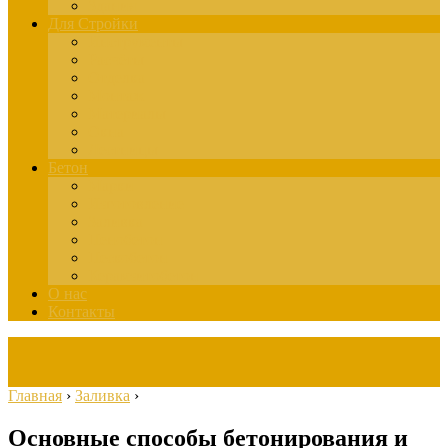
Здания
Для Стройки
Инструменты
Расчёты
Отделка
Монтаж
Материалы
Окна
Лестницы
Бетон
Марки
Изготовление
Заливка
Пенобетон
Пескобетон
Керамзитобетон
О нас
Контакты
Главная
›
Заливка
›
Основные способы бетонирования и