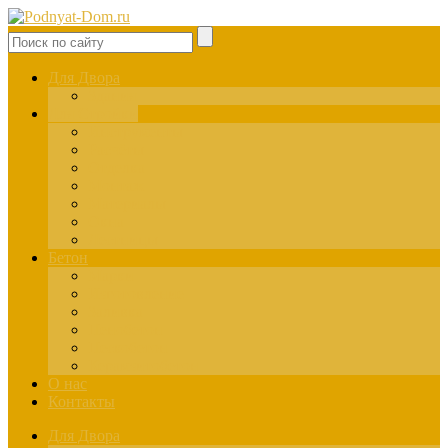
Для Двора
Здания
Для Стройки
Инструменты
Расчёты
Отделка
Монтаж
Материалы
Окна
Лестницы
Бетон
Марки
Изготовление
Заливка
Пенобетон
Пескобетон
Керамзитобетон
О нас
Контакты
Для Двора