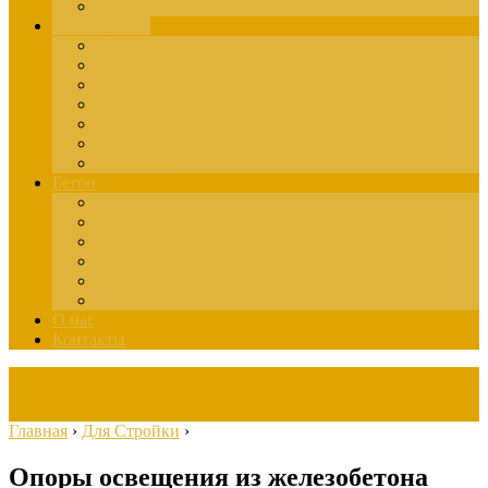
Здания
Для Стройки
Инструменты
Расчёты
Отделка
Монтаж
Материалы
Окна
Лестницы
Бетон
Марки
Изготовление
Заливка
Пенобетон
Пескобетон
Керамзитобетон
О нас
Контакты
Главная
›
Для Стройки
›
Опоры освещения из железобетона