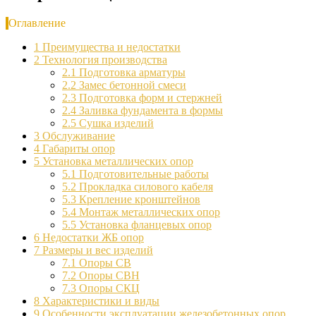
Оглавление
1
Преимущества и недостатки
2
Технология производства
2.1
Подготовка арматуры
2.2
Замес бетонной смеси
2.3
Подготовка форм и стержней
2.4
Заливка фундамента в формы
2.5
Сушка изделий
3
Обслуживание
4
Габариты опор
5
Установка металлических опор
5.1
Подготовительные работы
5.2
Прокладка силового кабеля
5.3
Крепление кронштейнов
5.4
Монтаж металлических опор
5.5
Установка фланцевых опор
6
Недостатки ЖБ опор
7
Размеры и вес изделий
7.1
Опоры СВ
7.2
Опоры СВН
7.3
Опоры СКЦ
8
Характеристики и виды
9
Особенности эксплуатации железобетонных опор