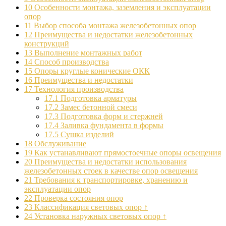
10
Особенности монтажа, заземления и эксплуатации
опор
11
Выбор способа монтажа железобетонных опор
12
Преимущества и недостатки железобетонных
конструкций
13
Выполнение монтажных работ
14
Способ производства
15
Опоры круглые конические ОКК
16
Преимущества и недостатки
17
Технология производства
17.1
Подготовка арматуры
17.2
Замес бетонной смеси
17.3
Подготовка форм и стержней
17.4
Заливка фундамента в формы
17.5
Сушка изделий
18
Обслуживание
19
Как устанавливают прямостоечные опоры освещения
20
Преимущества и недостатки использования
железобетонных стоек в качестве опор освещения
21
Требования к транспортировке, хранению и
эксплуатации опор
22
Проверка состояния опор
23
Классификация световых опор ↑
24
Установка наружных световых опор ↑