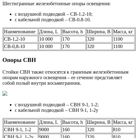
Шестигранные железобетонные опоры освещения:
с воздушной подводкой – СВ-1.2-10;
с кабельной подводкой – СВ-0.8-10.
Наименование
Длина, L
Высота, h
Ширина, B
Масса, кг
СВ-1,2-10
10 000
170
320
1100
СВ-0,8-10
10 000
170
320
1100
Опоры СВН
Стойки СВН также относятся к граненым железобетонным
опорам наружного освещения – ее сечение представляет
собой полый внутри восьмигранник.
с воздушной подводкой – СВН 9-1, 1-2;
с кабельной подводкой – СВН 9-1, 1-2у
Наименование
Длина, L
Высота, h
Ширина, B
Масса, кг
СВН 9-1, 1-2
9000
160
320
810
СВН 9-1, 1-2у
9000
160
320
810