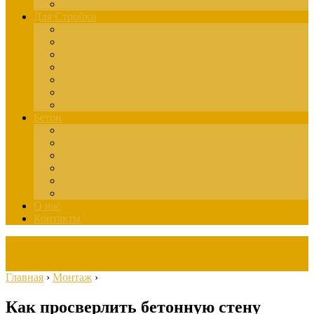
Здания
Для Стройки
Инструменты
Расчёты
Отделка
Монтаж
Материалы
Окна
Лестницы
Бетон
Марки
Изготовление
Заливка
Пенобетон
Пескобетон
Керамзитобетон
О нас
Контакты
Главная
›
Монтаж
›
Как просверлить бетонную стену