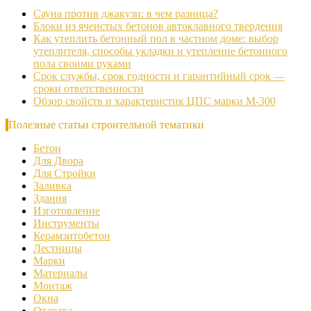
Сауна против джакузи: в чем разница?
Блоки из ячеистых бетонов автоклавного твердения
Как утеплить бетонный пол в частном доме: выбор
утеплителя, способы укладки и утепление бетонного
пола своими руками
Срок службы, срок годности и гарантийный срок —
сроки ответственности
Обзор свойств и характеристик ЦПС марки М-300
Полезные статьи строительной тематики
Бетон
Для Двора
Для Стройки
Заливка
Здания
Изготовление
Инструменты
Керамзитобетон
Лестницы
Марки
Материалы
Монтаж
Окна
Отделка