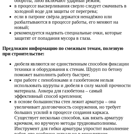
обороты, либо включают ударный режим;
в процессе высверливания сверло следует смачивать в
холодной воде для защиты от перегрева;
если в патроне свёрла держатся ненадёжно или
разбалтываются в процессе работы, его меняют на
новый;
рекомендуется надевать специальные очки, которые
защитят от попадания мусора в глаза.
Предложим информацию по смежным темам, полезную
при строительстве:
дюбеля являются не единственным способом фиксации
техники и оборудования к стенам. Шуруп по бетону
поможет выполнить работу быстрее;
при работе с пеноблоками и газобетоном нельзя
использовать шурупы и дюбеля в силу малой прочности
материала. Анкера для газобетона – самый
эффективный способ крепления;
в основе большинства стен лежит арматура – она
увеличивает долговечность сооружения, но требует
больших усилий в процессе создания каркаса.
Существует несколько способов, как вязать арматуру
крючком, но вручную методы трудновыполнимы.
Инструмент для гибки арматуры упростит выполнение
работ, что особенно актуально в монолитном