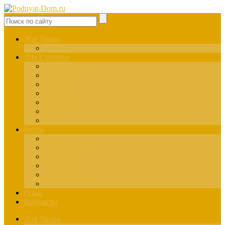
Для Двора
Здания
Для Стройки
Инструменты
Расчёты
Отделка
Монтаж
Материалы
Окна
Лестницы
Бетон
Марки
Изготовление
Заливка
Пенобетон
Пескобетон
Керамзитобетон
О нас
Контакты
Для Двора