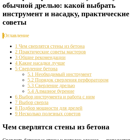
обычной дрелью: какой выбрать
инструмент и насадку, практические
советы
Оглавление
1
Чем сверлятся стены из бетона
2
Практические советы мастеров
3
Общие рекомендации
4
Какие насадки лучше
5
Сверление бетона
5.1
Необходимый инструмент
5.2
Порядок сверления перфоратором
5.3
Сверление дрелью
5.4
Алмазное бурение
6
Выбор инструмента и работа с ним
7
Выбор сверла
8
Подбор мощности для дрелей
9
Несколько полезных советов
Чем сверлятся стены из бетона