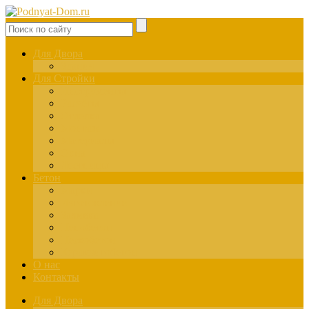
Для Двора
Здания
Для Стройки
Инструменты
Расчёты
Отделка
Монтаж
Материалы
Окна
Лестницы
Бетон
Марки
Изготовление
Заливка
Пенобетон
Пескобетон
Керамзитобетон
О нас
Контакты
Для Двора