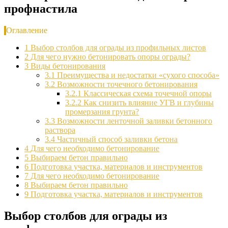
профнастила
Оглавление
1
Выбор столбов для ограды из профильных листов
2
Для чего нужно бетонировать опоры ограды?
3
Виды бетонирования
3.1
Преимущества и недостатки «сухого способа»
3.2
Возможности точечного бетонирования
3.2.1
Классическая схема точечной опоры
3.2.2
Как снизить влияние УГВ и глубины
промерзания грунта?
3.3
Возможности ленточной заливки бетонного
раствора
3.4
Частичный способ заливки бетона
4
Для чего необходимо бетонирование
5
Выбираем бетон правильно
6
Подготовка участка, материалов и инструментов
7
Для чего необходимо бетонирование
8
Выбираем бетон правильно
9
Подготовка участка, материалов и инструментов
Выбор столбов для ограды из