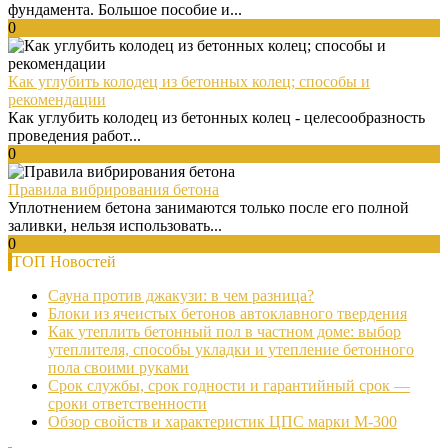
фундамента. Большое пособие и...
0
Как углубить колодец из бетонных колец; способы и
рекомендации
Как углубить колодец из бетонных колец - целесообразность
проведения работ...
0
Правила вибрирования бетона
Уплотнением бетона занимаются только после его полной
заливки, нельзя использовать...
0
ТОП Новостей
Сауна против джакузи: в чем разница?
Блоки из ячеистых бетонов автоклавного твердения
Как утеплить бетонный пол в частном доме: выбор
утеплителя, способы укладки и утепление бетонного
пола своими руками
Срок службы, срок годности и гарантийный срок —
сроки ответственности
Обзор свойств и характеристик ЦПС марки М-300