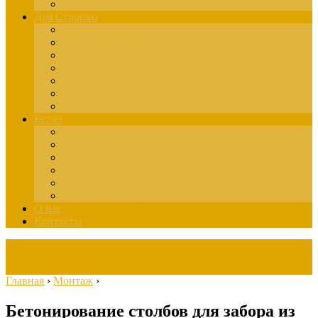
Здания
Для Стройки
Инструменты
Расчёты
Отделка
Монтаж
Материалы
Окна
Лестницы
Бетон
Марки
Изготовление
Заливка
Пенобетон
Пескобетон
Керамзитобетон
О нас
Контакты
Главная
›
Монтаж
›
Бетонирование столбов для забора из