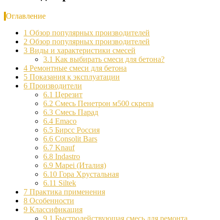
Оглавление
1
Обзор популярных производителей
2
Обзор популярных производителей
3
Виды и характеристики смесей
3.1
Как выбирать смеси для бетона?
4
Ремонтные смеси для бетона
5
Показания к эксплуатации
6
Производители
6.1
Церезит
6.2
Смесь Пенетрон м500 скрепа
6.3
Смесь Парад
6.4
Emaco
6.5
Бирсс Россия
6.6
Consolit Bars
6.7
Knauf
6.8
Indastro
6.9
Mapei (Италия)
6.10
Гора Хрустальная
6.11
Siltek
7
Практика применения
8
Особенности
9
Классификация
9.1
Быстродействующая смесь для ремонта