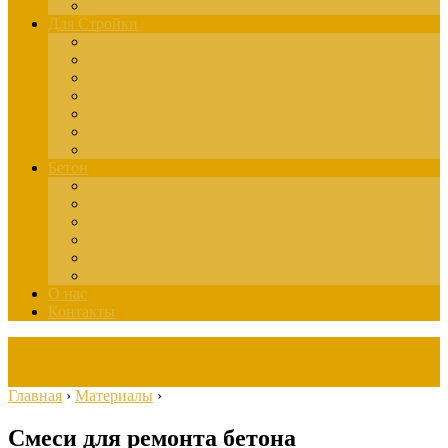
Здания
Для Стройки
Инструменты
Расчёты
Отделка
Монтаж
Материалы
Окна
Лестницы
Бетон
Марки
Изготовление
Заливка
Пенобетон
Пескобетон
Керамзитобетон
О нас
Контакты
Главная
›
Материалы
›
Смеси для ремонта бетона