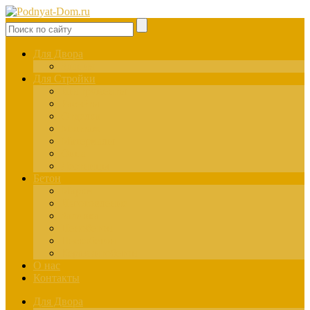
Для Двора
Здания
Для Стройки
Инструменты
Расчёты
Отделка
Монтаж
Материалы
Окна
Лестницы
Бетон
Марки
Изготовление
Заливка
Пенобетон
Пескобетон
Керамзитобетон
О нас
Контакты
Для Двора