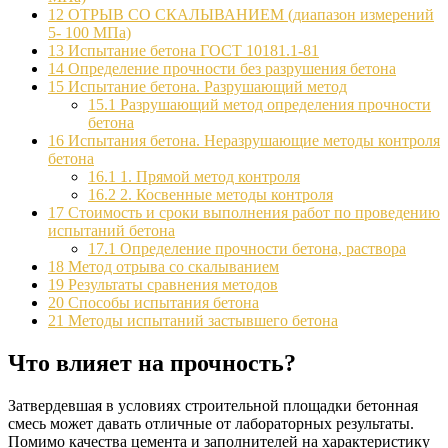
12
ОТРЫВ СО СКАЛЫВАНИЕМ (диапазон измерений
5- 100 МПа)
13
Испытание бетона ГОСТ 10181.1-81
14
Определение прочности без разрушения бетона
15
Испытание бетона. Разрушающий метод
15.1
Разрушающий метод определения прочности
бетона
16
Испытания бетона. Неразрушающие методы контроля
бетона
16.1
1. Прямой метод контроля
16.2
2. Косвенные методы контроля
17
Стоимость и сроки выполнения работ по проведению
испытаний бетона
17.1
Определение прочности бетона, раствора
18
Метод отрыва со скалыванием
19
Результаты сравнения методов
20
Способы испытания бетона
21
Методы испытаний застывшего бетона
Что влияет на прочность?
Затвердевшая в условиях строительной площадки бетонная
смесь может давать отличные от лабораторных результаты.
Помимо качества цемента и заполнителей на характеристику