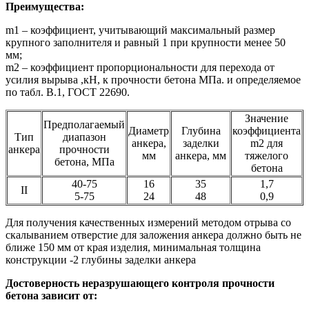
Преимущества:
m1 – коэффициент, учитывающий максимальный размер
крупного заполнителя и равный 1 при крупности менее 50
мм;
m2 – коэффициент пропорциональности для перехода от
усилия вырыва ,кН, к прочности бетона МПа. и определяемое
по табл. В.1, ГОСТ 22690.
Значение
Предполагаемый
Диаметр
Глубина
коэффициента
Тип
диапазон
анкера,
заделки
m2 для
анкера
прочности
мм
анкера, мм
тяжелого
бетона, МПа
бетона
40-75
16
35
1,7
II
5-75
24
48
0,9
Для получения качественных измерений методом отрыва со
скалыванием отверстие для заложения анкера должно быть не
ближе 150 мм от края изделия, минимальная толщина
конструкции -2 глубины заделки анкера
Достоверность неразрушающего контроля прочности
бетона зависит от: