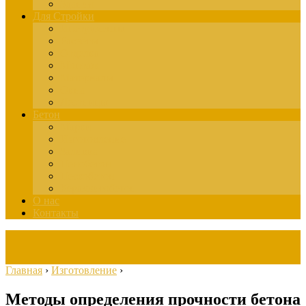
Здания
Для Стройки
Инструменты
Расчёты
Отделка
Монтаж
Материалы
Окна
Лестницы
Бетон
Марки
Изготовление
Заливка
Пенобетон
Пескобетон
Керамзитобетон
О нас
Контакты
Главная
›
Изготовление
›
Методы определения прочности бетона