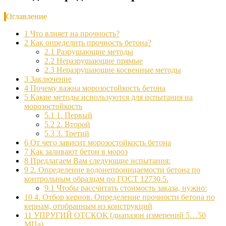
Оглавление
1
Что влияет на прочность?
2
Как определить прочность бетона?
2.1
Разрушающие методы
2.2
Неразрушающие прямые
2.3
Неразрушающие косвенные методы
3
Заключение
4
Почему важна морозостойкость бетона
5
Какие методы используются для испытания на
морозостойкость
5.1
1. Первый
5.2
2. Второй
5.3
3. Третий
6
От чего зависит морозостойкость бетона
7
Как заливают бетон в мороз
8
Предлагаем Вам следующие испытания:
9
2. Определение водонепроницаемости бетона по
контрольным образцам по ГОСТ 12730.5.
9.1
Чтобы рассчитать стоимость заказа, нужно:
10
4. Отбор кернов. Определение прочности бетона по
кернам, отобранным из конструкций
11
УПРУГИЙ ОТСКОК (диапазон измерений 5…50
МПа)