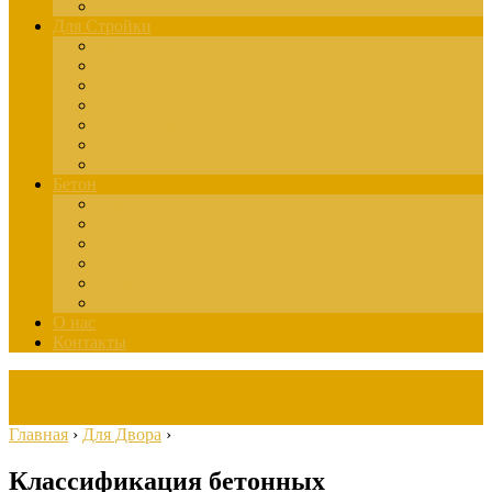
Здания
Для Стройки
Инструменты
Расчёты
Отделка
Монтаж
Материалы
Окна
Лестницы
Бетон
Марки
Изготовление
Заливка
Пенобетон
Пескобетон
Керамзитобетон
О нас
Контакты
Главная
›
Для Двора
›
Классификация бетонных