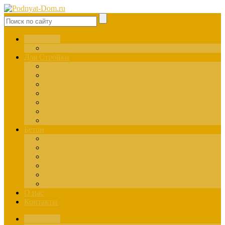
Для Двора
Здания
Для Стройки
Инструменты
Расчёты
Отделка
Монтаж
Материалы
Окна
Лестницы
Бетон
Марки
Изготовление
Заливка
Пенобетон
Пескобетон
Керамзитобетон
О нас
Контакты
Для Двора