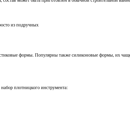
ия, состав может быть приготовлен в обычной строительной ван
росто из подручных
астиковые формы. Популярны также силиконовые формы, их чаще
я набор плотницкого инструмента: