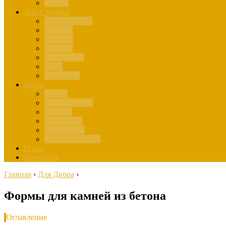
Здания
Для Стройки
Инструменты
Расчёты
Отделка
Монтаж
Материалы
Окна
Лестницы
Бетон
Марки
Изготовление
Заливка
Пенобетон
Пескобетон
Керамзитобетон
О нас
Контакты
Главная
›
Для Двора
›
Формы для камней из бетона
Оглавление