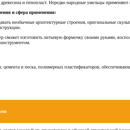
я древесина и пенопласт. Нередко народные умельцы применяют 
ления и сфера применения:
давать необычные архитектурные строения, оригинальные скуль
нструкции.
ер сможет изготовить литьевую формочку своими руками, восп
 инструментом.
ы, цемента и песка, полимерных пластификаторов, обеспечивающ
ами