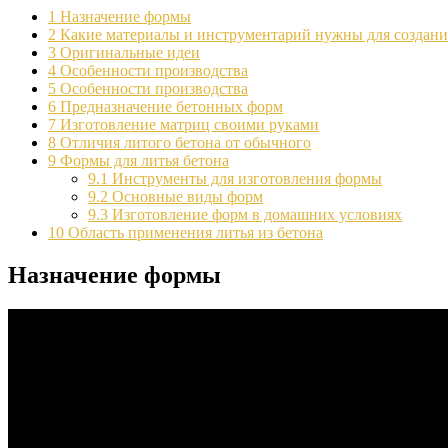
1
Назначение формы
2
Какие материалы и инструментарий нужны для создан
3
Оригинальные идеи
4
Особенности производства
5
Особенности производства
6
Предназначение бетонных форм
7
Изготовление матриц своими руками
8
Отличия литого бетона от обычного
9
Формы для литья бетона
9.1
Инструменты для изготовления формы
9.2
Основные виды форм
9.3
Изготовление форм в домашних условиях
10
Область применения литья из бетона
Назначение формы