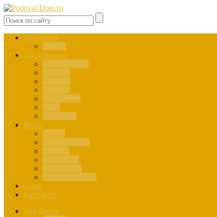
Для Двора
Здания
Для Стройки
Инструменты
Расчёты
Отделка
Монтаж
Материалы
Окна
Лестницы
Бетон
Марки
Изготовление
Заливка
Пенобетон
Пескобетон
Керамзитобетон
О нас
Контакты
Для Двора