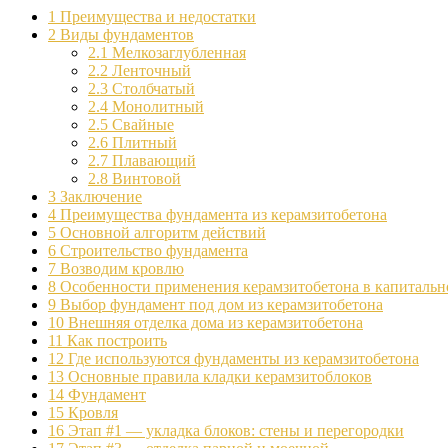
1
Преимущества и недостатки
2
Виды фундаментов
2.1
Мелкозаглубленная
2.2
Ленточный
2.3
Столбчатый
2.4
Монолитный
2.5
Свайные
2.6
Плитный
2.7
Плавающий
2.8
Винтовой
3
Заключение
4
Преимущества фундамента из керамзитобетона
5
Основной алгоритм действий
6
Строительство фундамента
7
Возводим кровлю
8
Особенности применения керамзитобетона в капитальн
9
Выбор фундамент под дом из керамзитобетона
10
Внешняя отделка дома из керамзитобетона
11
Как построить
12
Где используются фундаменты из керамзитобетона
13
Основные правила кладки керамзитоблоков
14
Фундамент
15
Кровля
16
Этап #1 — укладка блоков: стены и перегородки