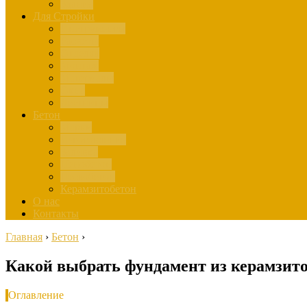
Здания
Для Стройки
Инструменты
Расчёты
Отделка
Монтаж
Материалы
Окна
Лестницы
Бетон
Марки
Изготовление
Заливка
Пенобетон
Пескобетон
Керамзитобетон
О нас
Контакты
Главная
›
Бетон
›
Какой выбрать фундамент из керамзит
Оглавление