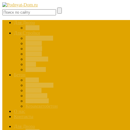
Для Двора
Здания
Для Стройки
Инструменты
Расчёты
Отделка
Монтаж
Материалы
Окна
Лестницы
Бетон
Марки
Изготовление
Заливка
Пенобетон
Пескобетон
Керамзитобетон
О нас
Контакты
Для Двора