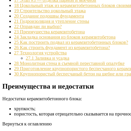
17
Этап #3 — отделка парной и моечной
18
Цокольный этаж из керамзитобетонных блоков своим
19
Строительство цокольный этажа
20
Создание подошвы фундамента
21
Гидроизоляция и утепление стены
22
Оправдан ли выбор?
23
Преимущества керамзитобетона
24
Закладка основания из блоков керамзитобетона
25
Как построить подвал из керамзитобетонных блоков?
26
Как строить фундамент из керамзитобетона?
27
Технология устройства
27.1
Заливка и усадка
28
Монолитная стена в съемной переставной опалубке
29
Приготовление крупнопористого беспесчаного керамз
30
Крупнопористый беспесчаный бетон на щебне или гр
Преимущества и недостатки
Недостатки керамзитобетонного блока:
хрупкость;
пористость, которая отрицательно сказывается на прочно
Вернуться к оглавлению