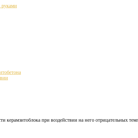
и руками
итобетона
авии
сти керамзитоблока при воздействии на него отрицательных тем