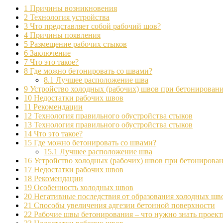
1
Причины возникновения
2
Технология устройства
3
Что представляет собой рабочий шов?
4
Причины появления
5
Размещение рабочих стыков
6
Заключение
7
Что это такое?
8
Где можно бетонировать со швами?
8.1
Лучшее расположение шва
9
Устройство холодных (рабочих) швов при бетонирован
10
Недостатки рабочих швов
11
Рекомендации
12
Технология правильного обустройства стыков
13
Технология правильного обустройства стыков
14
Что это такое?
15
Где можно бетонировать со швами?
15.1
Лучшее расположение шва
16
Устройство холодных (рабочих) швов при бетонирова
17
Недостатки рабочих швов
18
Рекомендации
19
Особенность холодных швов
20
Негативные последствия от образования холодных шв
21
Способы увеличения адгезии бетонной поверхности
22
Рабочие швы бетонирования – что нужно знать проек