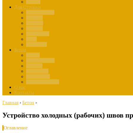
Здания
Для Стройки
Инструменты
Расчёты
Отделка
Монтаж
Материалы
Окна
Лестницы
Бетон
Марки
Изготовление
Заливка
Пенобетон
Пескобетон
Керамзитобетон
О нас
Контакты
Главная
›
Бетон
›
Устройство холодных (рабочих) швов п
Оглавление