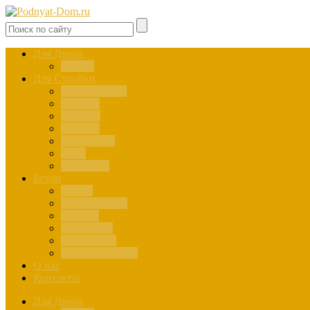
Для Двора
Здания
Для Стройки
Инструменты
Расчёты
Отделка
Монтаж
Материалы
Окна
Лестницы
Бетон
Марки
Изготовление
Заливка
Пенобетон
Пескобетон
Керамзитобетон
О нас
Контакты
Для Двора