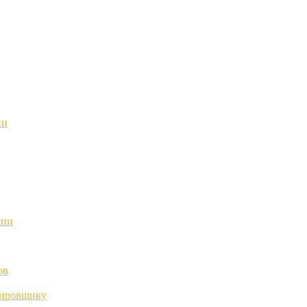
ии
нии
ов
тировщику