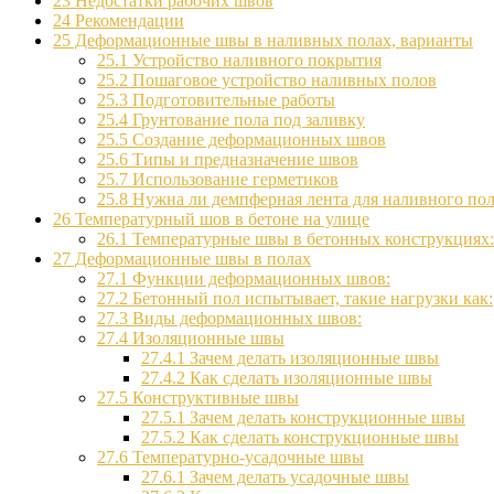
23
Недостатки рабочих швов
24
Рекомендации
25
Деформационные швы в наливных полах, варианты
25.1
Устройство наливного покрытия
25.2
Пошаговое устройство наливных полов
25.3
Подготовительные работы
25.4
Грунтование пола под заливку
25.5
Создание деформационных швов
25.6
Типы и предназначение швов
25.7
Использование герметиков
25.8
Нужна ли демпферная лента для наливного по
26
Температурный шов в бетоне на улице
26.1
Температурные швы в бетонных конструкциях:
27
Деформационные швы в полах
27.1
Функции деформационных швов:
27.2
Бетонный пол испытывает, такие нагрузки как:
27.3
Виды деформационных швов:
27.4
Изоляционные швы
27.4.1
Зачем делать изоляционные швы
27.4.2
Как сделать изоляционные швы
27.5
Конструктивные швы
27.5.1
Зачем делать конструкционные швы
27.5.2
Как сделать конструкционные швы
27.6
Температурно-усадочные швы
27.6.1
Зачем делать усадочные швы