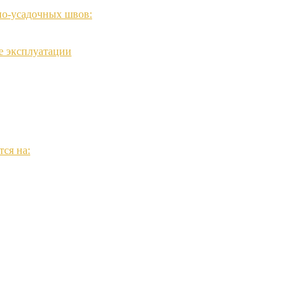
но-усадочных швов:
е эксплуатации
ся на: