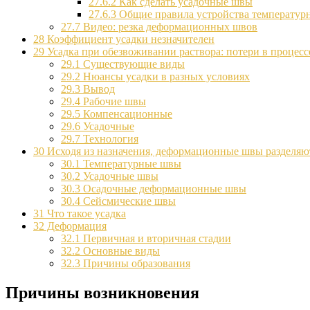
27.6.2
Как сделать усадочные швы
27.6.3
Общие правила устройства температур
27.7
Видео: резка деформационных швов
28
Коэффициент усадки незначителен
29
Усадка при обезвоживании раствора: потери в процесс
29.1
Существующие виды
29.2
Нюансы усадки в разных условиях
29.3
Вывод
29.4
Рабочие швы
29.5
Компенсационные
29.6
Усадочные
29.7
Технология
30
Исходя из назначения, деформационные швы разделяют
30.1
Температурные швы
30.2
Усадочные швы
30.3
Осадочные деформационные швы
30.4
Сейсмические швы
31
Что такое усадка
32
Деформация
32.1
Первичная и вторичная стадии
32.2
Основные виды
32.3
Причины образования
Причины возникновения