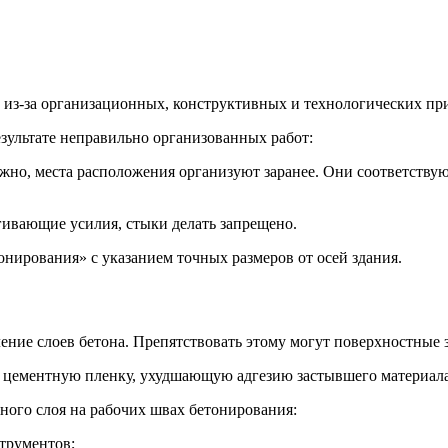
из-за организационных, конструктивных и технологических пр
ультате неправильно организованных работ:
жно, места расположения организуют заранее. Они соответству
гивающие усилия, стыки делать запрещено.
нирования» с указанием точных размеров от осей здания.
ние слоев бетона. Препятствовать этому могут поверхностные з
 цементную пленку, ухудшающую адгезию застывшего материала
ного слоя на рабочих швах бетонирования:
трументов;