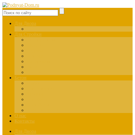
Для Двора
Здания
Для Стройки
Инструменты
Расчёты
Отделка
Монтаж
Материалы
Окна
Лестницы
Бетон
Марки
Изготовление
Заливка
Пенобетон
Пескобетон
Керамзитобетон
О нас
Контакты
Для Двора