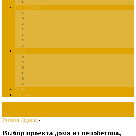
Здания
Для Стройки
Инструменты
Расчёты
Отделка
Монтаж
Материалы
Окна
Лестницы
Бетон
Марки
Изготовление
Заливка
Пенобетон
Пескобетон
Керамзитобетон
О нас
Контакты
Главная
›
Здания
›
Выбор проекта дома из пенобетона,