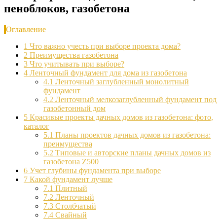
пеноблоков, газобетона
Оглавление
1
Что важно учесть при выборе проекта дома?
2
Преимущества газобетона
3
Что учитывать при выборе?
4
Ленточный фундамент для дома из газобетона
4.1
Ленточный заглубленный монолитный
фундамент
4.2
Ленточный мелкозаглубленный фундамент под
газобетонный дом
5
Красивые проекты дачных домов из газобетона: фото,
каталог
5.1
Планы проектов дачных домов из газобетона:
преимущества
5.2
Типовые и авторские планы дачных домов из
газобетона Z500
6
Учет глубины фундамента при выборе
7
Какой фундамент лучше
7.1
Плитный
7.2
Ленточный
7.3
Столбчатый
7.4
Свайный