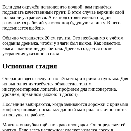
Если дом окружён неплодовито почвой, вам придётся
подсыпать качественный грунт. В этом случае верхний слой
почвы не устраняется. А на подготовительной стадии
размечается рабочий участок под будущую заливку. В него
подсыпается щебень.
Обычно устраняется 20 см грунта. Это необходимо с учётом
создания дренажа, чтобы у влаги был выход. Как известно,
влага – давний недруг бетона. Дренаж создаётся после
устранения указанного слоя.
Основная стадия
Операции здесь следуют по чётким критериям и пунктам. Для
их выполнения требуется обзавестись таким
инструментарием: лопатой, профилем для гипсокартона,
уровнем, правилом (можно и доской).
Последние выбираются, когда заливаются дорожки с кривыми
конфигурациями, поскольку данный материал отлично гнётся
и послушен в работе.
Монтаж опалубки идёт по краю площадки. Он определяет её
контур. Дело здесь несложное: следует укладка досок в