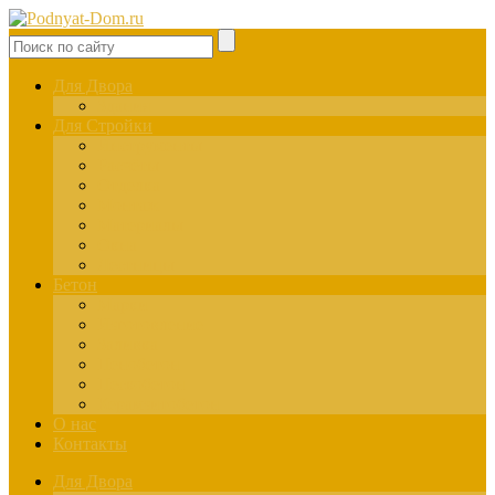
Для Двора
Здания
Для Стройки
Инструменты
Расчёты
Отделка
Монтаж
Материалы
Окна
Лестницы
Бетон
Марки
Изготовление
Заливка
Пенобетон
Пескобетон
Керамзитобетон
О нас
Контакты
Для Двора