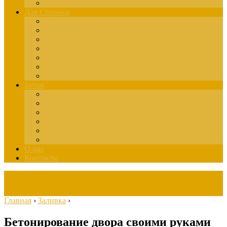
Здания
Для Стройки
Инструменты
Расчёты
Отделка
Монтаж
Материалы
Окна
Лестницы
Бетон
Марки
Изготовление
Заливка
Пенобетон
Пескобетон
Керамзитобетон
О нас
Контакты
Главная
›
Заливка
›
Бетонирование двора своими руками