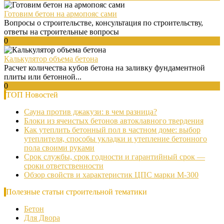
Готовим бетон на армопояс сами
Вопросы о строительстве, консультация по строительству,
ответы на строительные вопросы
0
Калькулятор объема бетона
Расчет количества кубов бетона на заливку фундаментной
плиты или бетонной...
0
ТОП Новостей
Сауна против джакузи: в чем разница?
Блоки из ячеистых бетонов автоклавного твердения
Как утеплить бетонный пол в частном доме: выбор
утеплителя, способы укладки и утепление бетонного
пола своими руками
Срок службы, срок годности и гарантийный срок —
сроки ответственности
Обзор свойств и характеристик ЦПС марки М-300
Полезные статьи строительной тематики
Бетон
Для Двора