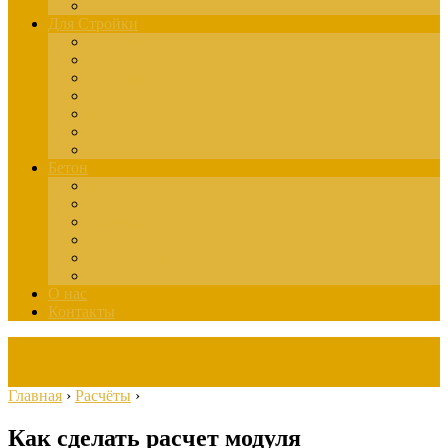
Здания
Для Стройки
Инструменты
Расчёты
Отделка
Монтаж
Материалы
Окна
Лестницы
Бетон
Марки
Изготовление
Заливка
Пенобетон
Пескобетон
Керамзитобетон
О нас
Контакты
Главная
›
Расчёты
›
Как сделать расчет модуля