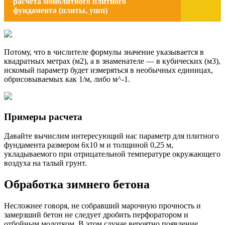
расчета монолитного плитного
фундамента (плиты, ушп)
Потому, что в числителе формулы значение указывается в
квадратных метрах (м2), а в знаменателе — в кубических (м3),
искомый параметр будет измеряться в необычных единицах,
обрисовываемых как 1/м, либо м^-1.
Примеры расчета
Давайте вычислим интересующий нас параметр для плитного
фундамента размером 6х10 м и толщиной 0,25 м,
укладываемого при отрицательной температуре окружающего
воздуха на талый грунт.
Обработка зимнего бетона
Несложнее говоря, не собравший марочную прочность и
замерзший бетон не следует дробить перфоратором и
отбойным молотком. В этом случае вероятно появление