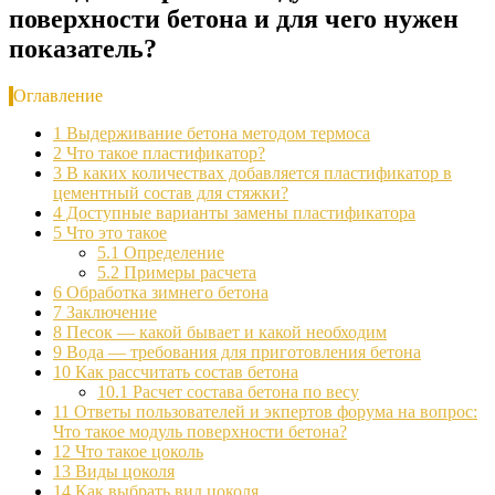
поверхности бетона и для чего нужен
показатель?
Оглавление
1
Выдерживание бетона методом термоса
2
Что такое пластификатор?
3
В каких количествах добавляется пластификатор в
цементный состав для стяжки?
4
Доступные варианты замены пластификатора
5
Что это такое
5.1
Определение
5.2
Примеры расчета
6
Обработка зимнего бетона
7
Заключение
8
Песок — какой бывает и какой необходим
9
Вода — требования для приготовления бетона
10
Как рассчитать состав бетона
10.1
Расчет состава бетона по весу
11
Ответы пользователей и экпертов форума на вопрос:
Что такое модуль поверхности бетона?
12
Что такое цоколь
13
Виды цоколя
14
Как выбрать вид цоколя