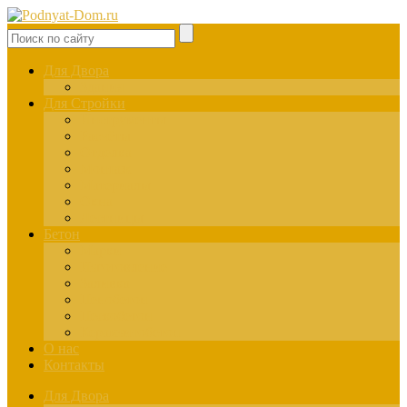
Для Двора
Здания
Для Стройки
Инструменты
Расчёты
Отделка
Монтаж
Материалы
Окна
Лестницы
Бетон
Марки
Изготовление
Заливка
Пенобетон
Пескобетон
Керамзитобетон
О нас
Контакты
Для Двора