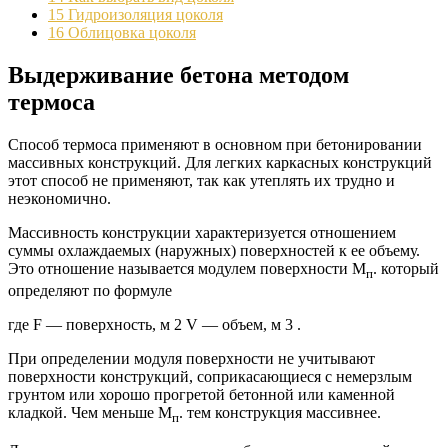
15
Гидроизоляция цоколя
16
Облицовка цоколя
Выдерживание бетона методом
термоса
Способ термоса применяют в основном при бетонировании
массивных конструкций. Для легких каркасных конструкций
этот способ не применяют, так как утеплять их трудно и
неэкономично.
Массивность конструкции характеризуется отношением
суммы охлаждаемых (наружных) поверхностей к ее объему.
Это отношение называется модулем поверхности М
. который
п
определяют по формуле
где F — поверхность, м 2 V — объем, м 3 .
При определении модуля поверхности не учитывают
поверхности конструкций, соприкасающиеся с немерзлым
грунтом или хорошо прогретой бетонной или каменной
кладкой. Чем меньше М
. тем конструкция массивнее.
п