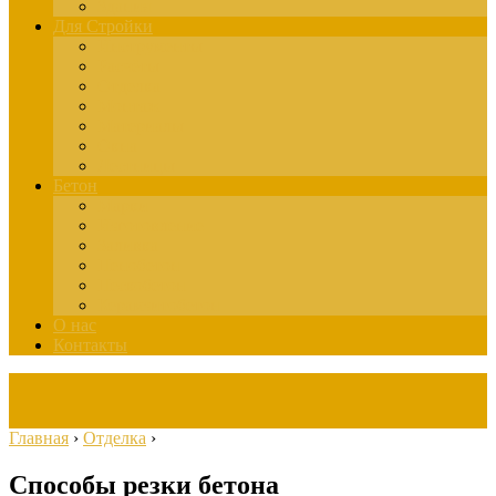
Здания
Для Стройки
Инструменты
Расчёты
Отделка
Монтаж
Материалы
Окна
Лестницы
Бетон
Марки
Изготовление
Заливка
Пенобетон
Пескобетон
Керамзитобетон
О нас
Контакты
Главная
›
Отделка
›
Способы резки бетона