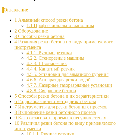
Оглавление
1
Алмазный способ резки бетона
1.1
Профессионально выполним
2
Оборудование
3
Способы резки бетона
4
Различия резки бетона по виду применяемого
инструмента
4.1
1. Ручные резчики
4.2
2. Стенорезные машины
4.3
3. Швонарезчик
4.4
4. Канатный резчик
4.5
5. Установки для алмазного бурения
4.6
6. Аппарат для резки водой
4.7
7. Лазерные газоразрядные установки
4.8
8. Сверление бетона
5
Способы резки бетона и их характеристики
6
Гидроабразивный метод резки бетона
7
Инструменты для резки бетонных проемов
8
Выполнение резки бетонного проема
9
Как согласовать проемы в несущих стенах
10
Различия резки бетона по виду применяемого
инструмента
10.1
1. Ручные резчики