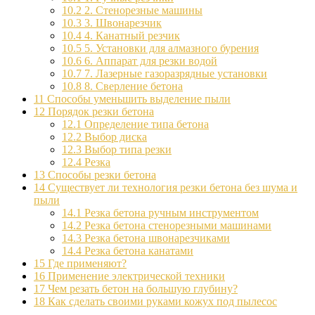
10.2
2. Стенорезные машины
10.3
3. Швонарезчик
10.4
4. Канатный резчик
10.5
5. Установки для алмазного бурения
10.6
6. Аппарат для резки водой
10.7
7. Лазерные газоразрядные установки
10.8
8. Сверление бетона
11
Способы уменьшить выделение пыли
12
Порядок резки бетона
12.1
Определение типа бетона
12.2
Выбор диска
12.3
Выбор типа резки
12.4
Резка
13
Способы резки бетона
14
Существует ли технология резки бетона без шума и
пыли
14.1
Резка бетона ручным инструментом
14.2
Резка бетона стенорезными машинами
14.3
Резка бетона швонарезчиками
14.4
Резка бетона канатами
15
Где применяют?
16
Применение электрической техники
17
Чем резать бетон на большую глубину?
18
Как сделать своими руками кожух под пылесос