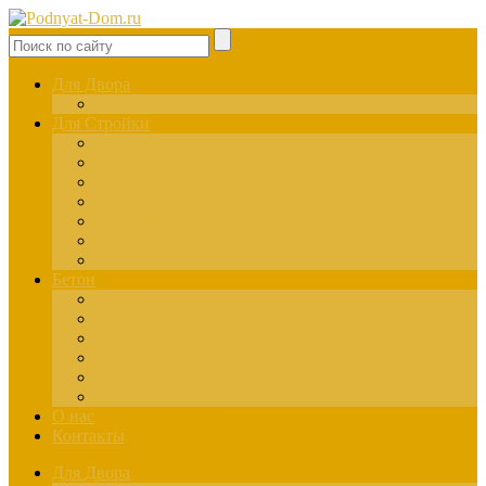
Для Двора
Здания
Для Стройки
Инструменты
Расчёты
Отделка
Монтаж
Материалы
Окна
Лестницы
Бетон
Марки
Изготовление
Заливка
Пенобетон
Пескобетон
Керамзитобетон
О нас
Контакты
Для Двора