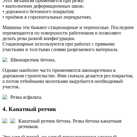
Этот механизм применяется при резке:
• выполнении деформационных швов;
• дорожного бетонного покрытия;
• проёмов в горизонтальных перекрытиях.
Машины эти бывают стационарные и переносные. Последние
перемещаются по поверхности работником и позволяют
делать резы разной конфигурации.
Стационарные используются при работах с прямыми
участками и толстыми слоями разрезаемого материала.
Швонарезчик бетона.
Однако наиболее часто применяются швонарезчики в
дорожном строительстве. Ими сначала делается рез покрытия,
а потом отбойными молотками вырубается необходимый
участок.
Резка асфальта.
4. Канатный резчик
Канатный резчик бетона.
Резка бетона канатным
резчиком.
Это самый тихий, но самый технологически сложный