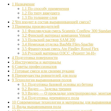
1
Назначение
1.1
По способу применения
1.2
По типу вяжущего
1.3
По толщине слоя
2
Что входит в состав выравнивающей смеси?
3
Примеры производителей
3.1
Финляндская смесь Scanmix Conflow 300 Standar
3.2
Финский материал компании Vetonit
3.3
Польский раствор SAM 200
3.4
Немецкая отделка BauMit Flies-Spachte
3.5
Французская смесь Ato Findley Roxol Flex
3.6
Русский материал ОЗСС «Рецепт 34-Н»
4
Подготовка поверхности
5
Инструменты и материалы
6
Советы профессионалов
7
Готовые смеси или своими руками
8
Преимущества ровнителей для пола
9
Технология выравнивания полов
9.1
Подготовка базовой основы из бетона
9.2
Видео — Заделка трещин
9.3
Видео — О прокладке электропроводки, монтаже
9.4
Подготовка деревянного пола
10
Современные технологии и материалы для выравниван
11
Виды выравнивания пола