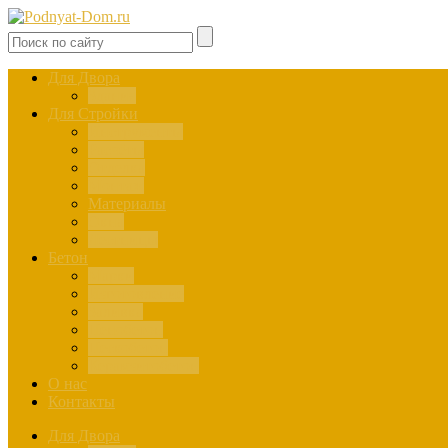
Для Двора
Здания
Для Стройки
Инструменты
Расчёты
Отделка
Монтаж
Материалы
Окна
Лестницы
Бетон
Марки
Изготовление
Заливка
Пенобетон
Пескобетон
Керамзитобетон
О нас
Контакты
Для Двора