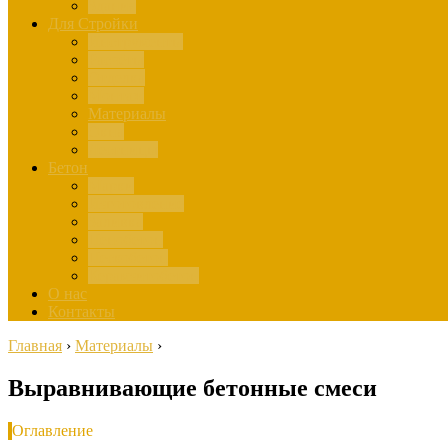
Здания
Для Стройки
Инструменты
Расчёты
Отделка
Монтаж
Материалы
Окна
Лестницы
Бетон
Марки
Изготовление
Заливка
Пенобетон
Пескобетон
Керамзитобетон
О нас
Контакты
Главная
›
Материалы
›
Выравнивающие бетонные смеси
Оглавление