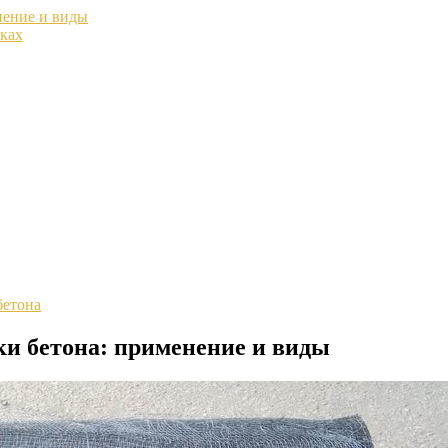
нение и виды
тках
бетона
ки бетона: применение и виды