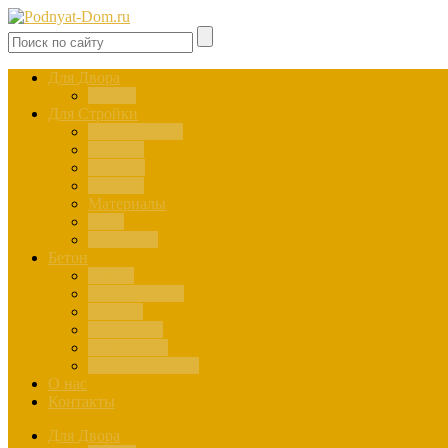
Для Двора
Здания
Для Стройки
Инструменты
Расчёты
Отделка
Монтаж
Материалы
Окна
Лестницы
Бетон
Марки
Изготовление
Заливка
Пенобетон
Пескобетон
Керамзитобетон
О нас
Контакты
Для Двора