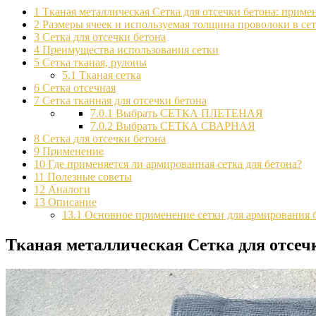
1
Тканая металлическая Сетка для отсечки бетона: приме
2
Размеры ячеек и используемая толщина проволоки в се
3
Сетка для отсечки бетона
4
Преимущества использования сетки
5
Сетка тканая, рулоны
5.1
Тканая сетка
6
Сетка отсечная
7
Сетка тканная для отсечки бетона
7.0.1
Выбрать СЕТКА ПЛЕТЕНАЯ
7.0.2
Выбрать СЕТКА СВАРНАЯ
8
Сетка для отсечки бетона
9
Применение
10
Где применяется ли армированная сетка для бетона?
11
Полезные советы
12
Аналоги
13
Описание
13.1
Основное применение сетки для армирования 
Тканая металлическая Сетка для отсеч