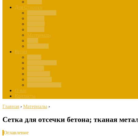
Здания
Для Стройки
Инструменты
Расчёты
Отделка
Монтаж
Материалы
Окна
Лестницы
Бетон
Марки
Изготовление
Заливка
Пенобетон
Пескобетон
Керамзитобетон
О нас
Контакты
Главная
›
Материалы
›
Сетка для отсечки бетона; тканая мета
Оглавление