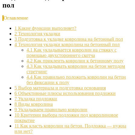
пол
Оглавление
1
Какие функции выполняет?
2
Технология укладки
3
Подготовка к укладке ковролина на бетонный пол
4
Технология укладки ковролина на бетонный пол
4.1
Как укладывается ковролин на стяжку с
помощью двухстороннего скотча
4.2
Как приклеить ковролин к бетонному полу
4.3
Как укладывать ковролин на бетон методом
стретчинг
4.4
Как правильно положить ковролин на бетон
без фиксации к полу
5
Выбор материала и подготовка основания
6
Объективные плюсы использования подложки
7
Укладка подложки
8
Виды ковролина
9
Укладываем правильно ковролин
10
Критерии выбора подложки под ковролиновое
покрытие
11
Как класть ковролин на бетон. Подложка — нужна
или нет?