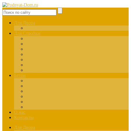
Для Двора
Здания
Для Стройки
Инструменты
Расчёты
Отделка
Монтаж
Материалы
Окна
Лестницы
Бетон
Марки
Изготовление
Заливка
Пенобетон
Пескобетон
Керамзитобетон
О нас
Контакты
Для Двора