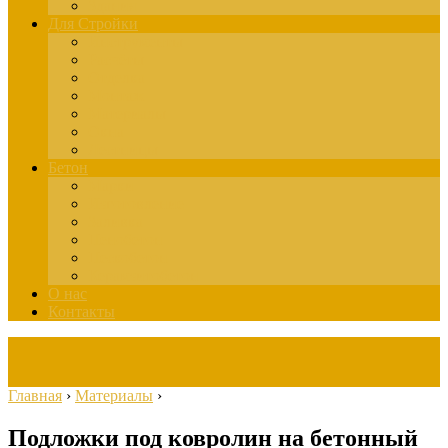
Здания
Для Стройки
Инструменты
Расчёты
Отделка
Монтаж
Материалы
Окна
Лестницы
Бетон
Марки
Изготовление
Заливка
Пенобетон
Пескобетон
Керамзитобетон
О нас
Контакты
Главная
›
Материалы
›
Подложки под ковролин на бетонный