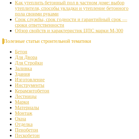
Как утеплить бетонный пол в частном доме: выбор
утеплителя, способы укладки и утепление бетонного
пола своими руками
Срок службы, срок годности и гарантийный срок —
сроки ответственности
Обзор свойств и характеристик ЦПС марки М-300
Полезные статьи строительной тематики
Бетон
Для Двора
Для Стройки
Заливка
Здания
Изготовление
Инструменты
Керамзитобетон
Лестницы
Марки
Материалы
Монтаж
Окна
Отделка
Пенобетон
Пескобетон