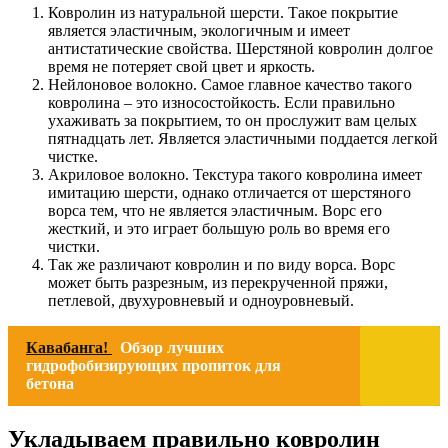
Ковролин из натуральной шерсти. Такое покрытие
является эластичным, экологичным и имеет
антистатические свойства. Шерстяной ковролин долгое
время не потеряет свой цвет и яркость.
Нейлоновое волокно. Самое главное качество такого
ковролина – это износостойкость. Если правильно
ухаживать за покрытием, то он прослужит вам целых
пятнадцать лет. Является эластичными поддается легкой
чистке.
Акриловое волокно. Текстура такого ковролина имеет
имитацию шерсти, однако отличается от шерстяного
ворса тем, что не является эластичным. Ворс его
жесткий, и это играет большую роль во время его
чистки.
Так же различают ковролин и по виду ворса. Ворс
может быть разрезным, из перекрученной пряжи,
петлевой, двухуровневый и одноуровневый.
Кавабанга!
Обзор лучших
гидрофобизирующих пропиток для
бетона
Укладываем правильно ковролин