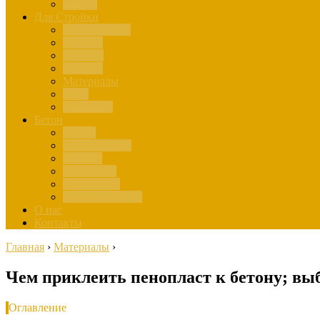
Здания
Для Стройки
Инструменты
Расчёты
Отделка
Монтаж
Материалы
Окна
Лестницы
Бетон
Марки
Изготовление
Заливка
Пенобетон
Пескобетон
Керамзитобетон
О нас
Контакты
Главная
›
Материалы
›
Чем приклеить пенопласт к бетону; вы
Оглавление