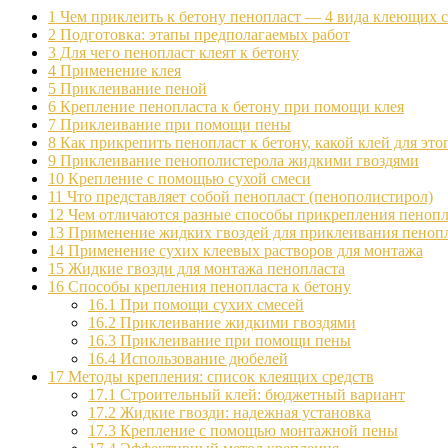
1
Чем приклеить к бетону пенопласт — 4 вида клеющих с
2
Подготовка: этапы предполагаемых работ
3
Для чего пенопласт клеят к бетону
4
Применение клея
5
Приклеивание пеной
6
Крепление пенопласта к бетону при помощи клея
7
Приклеивание при помощи пены
8
Как прикрепить пенопласт к бетону, какой клей для это
9
Приклеивание пенополистерола жидкими гвоздями
10
Крепление с помощью сухой смеси
11
Что представляет собой пенопласт (пенополистирол)
12
Чем отличаются разные способы прикрепления пенопла
13
Применение жидких гвоздей для приклеивания пеноп
14
Применение сухих клеевых растворов для монтажа
15
Жидкие гвозди для монтажа пенопласта
16
Способы крепления пенопласта к бетону
16.1
При помощи сухих смесей
16.2
Приклеивание жидкими гвоздями
16.3
Приклеивание при помощи пены
16.4
Использование дюбелей
17
Методы крепления: список клеящих средств
17.1
Строительный клей: бюджетный вариант
17.2
Жидкие гвозди: надежная установка
17.3
Крепление с помощью монтажной пены