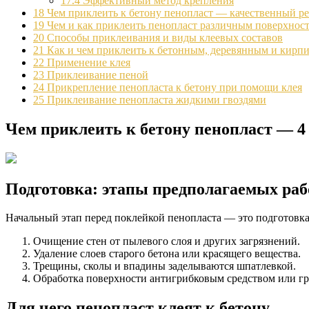
17.4
Эффективный метод крепления
18
Чем приклеить к бетону пенопласт — качественный ре
19
Чем и как приклеить пенопласт различным поверхнос
20
Способы приклеивания и виды клеевых составов
21
Как и чем приклеить к бетонным, деревянным и кирп
22
Применение клея
23
Приклеивание пеной
24
Прикрепление пенопласта к бетону при помощи клея
25
Приклеивание пенопласта жидкими гвоздями
Чем приклеить к бетону пенопласт — 4
Подготовка: этапы предполагаемых раб
Начальный этап перед поклейкой пенопласта — это подготовка
Очищение стен от пылевого слоя и других загрязнений.
Удаление слоев старого бетона или красящего вещества.
Трещины, сколы и впадины заделываются шпатлевкой.
Обработка поверхности антигрибковым средством или гр
Для чего пенопласт клеят к бетону