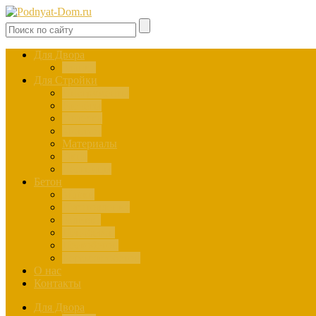
Для Двора
Здания
Для Стройки
Инструменты
Расчёты
Отделка
Монтаж
Материалы
Окна
Лестницы
Бетон
Марки
Изготовление
Заливка
Пенобетон
Пескобетон
Керамзитобетон
О нас
Контакты
Для Двора