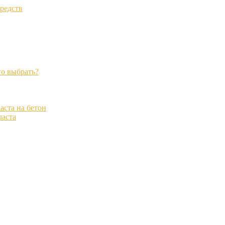
редств
го выбрать?
ста на бетон
ласта