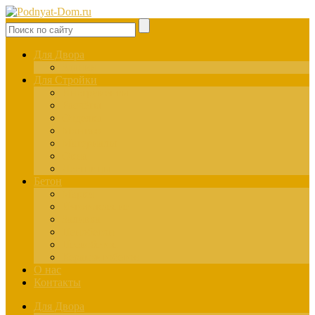
Для Двора
Здания
Для Стройки
Инструменты
Расчёты
Отделка
Монтаж
Материалы
Окна
Лестницы
Бетон
Марки
Изготовление
Заливка
Пенобетон
Пескобетон
Керамзитобетон
О нас
Контакты
Для Двора