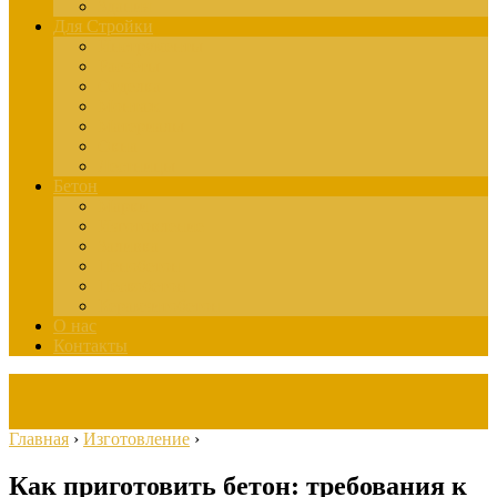
Здания
Для Стройки
Инструменты
Расчёты
Отделка
Монтаж
Материалы
Окна
Лестницы
Бетон
Марки
Изготовление
Заливка
Пенобетон
Пескобетон
Керамзитобетон
О нас
Контакты
Главная
›
Изготовление
›
Как приготовить бетон: требования к