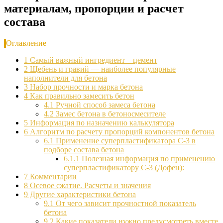
материалам, пропорции и расчет
состава
Оглавление
1
Самый важный ингредиент – цемент
2
Щебень и гравий — наиболее популярные
наполнители для бетона
3
Набор прочности и марка бетона
4
Как правильно замесить бетон
4.1
Ручной способ замеса бетона
4.2
Замес бетона в бетоносмесителе
5
Информация по назначению калькулятора
6
Алгоритм по расчету пропорций компонентов бетона
6.1
Применение суперпластификатора С-3 в
подборе состава бетона
6.1.1
Полезная информация по применению
суперпластификатору С-3 (Дофен):
7
Комментарии
8
Осевое сжатие. Расчеты и значения
9
Другие характеристики бетона
9.1
От чего зависит прочностной показатель
бетона
9.2
Какие показатели нужно предусмотреть вместе