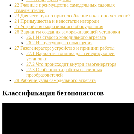
22
Главные преимущества самодельных садовых
измельчителей
23
Для чего нужно приспособление и как оно устроено?
24
Преимущества и недостатки изгороди
25
Устройство морозильного оборудования
26
Варианты создания замораживающей установки
26.1
Из старого холодильного агрегата
26.2
Из пустующего помещения
27
Газогенератор: устройство и принцип работы
27.1
Варианты топлива для генерирующей
установки
27.2
Что происходит внутри газогенератора
27.3
Особенности работы различных
преобразователей
28
Рабочие узлы самодельного агрегата
Классификация бетононасосов