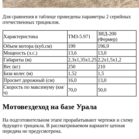
Для сравнения в таблице приведены параметры 2 серийных
отечественных трициклов.
ЗИД-200
Характеристика
ТМЗ-5.971
(Фермер)
Объем мотора (куб.см)
199
196,9
Мощность (л.с.)
13,6
13,0
Габариты (м)
2,3х1,35х1,25
2,2х1,5х1,2
Вес (кг)
250
210
База колес (м)
1,52
1,5
Просвет дорожный (см)
16,0
13,0
Скорость по максимуму (км/
70,0
50,0
ч)
Мотовездеход на базе Урала
На подготовительном этапе прорабатывают чертежи и схему
будущего трицикла. В рассматриваемом варианте цепная
передача не предусмотрена.