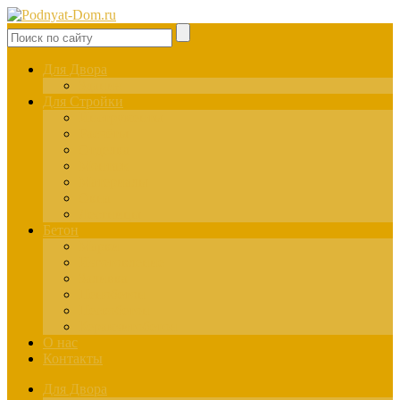
Для Двора
Здания
Для Стройки
Инструменты
Расчёты
Отделка
Монтаж
Материалы
Окна
Лестницы
Бетон
Марки
Изготовление
Заливка
Пенобетон
Пескобетон
Керамзитобетон
О нас
Контакты
Для Двора