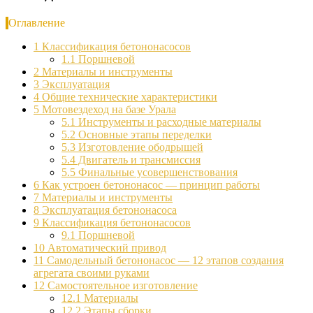
Оглавление
1
Классификация бетононасосов
1.1
Поршневой
2
Материалы и инструменты
3
Эксплуатация
4
Общие технические характеристики
5
Мотовездеход на базе Урала
5.1
Инструменты и расходные материалы
5.2
Основные этапы переделки
5.3
Изготовление ободрышей
5.4
Двигатель и трансмиссия
5.5
Финальные усовершенствования
6
Как устроен бетононасос — принцип работы
7
Материалы и инструменты
8
Эксплуатация бетононасоса
9
Классификация бетононасосов
9.1
Поршневой
10
Автоматический привод
11
Самодельный бетононасос — 12 этапов создания
агрегата своими руками
12
Самостоятельное изготовление
12.1
Материалы
12.2
Этапы сборки