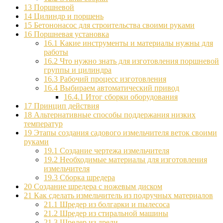
13
Поршневой
14
Цилиндр и поршень
15
Бетононасос для строительства своими руками
16
Поршневая установка
16.1
Какие инструменты и материалы нужны для
работы
16.2
Что нужно знать для изготовления поршневой
группы и цилиндра
16.3
Рабочий процесс изготовления
16.4
Выбираем автоматический привод
16.4.1
Итог сборки оборудования
17
Принцип действия
18
Альтернативные способы поддержания низких
температур
19
Этапы создания садового измельчителя веток своими
руками
19.1
Создание чертежа измельчителя
19.2
Необходимые материалы для изготовления
измельчителя
19.3
Сборка шредера
20
Создание шредера с ножевым диском
21
Как сделать измельчитель из подручных материалов
21.1
Шредер из болгарки и пылесоса
21.2
Шредер из стиральной машины
21.3
Шредер из дрели