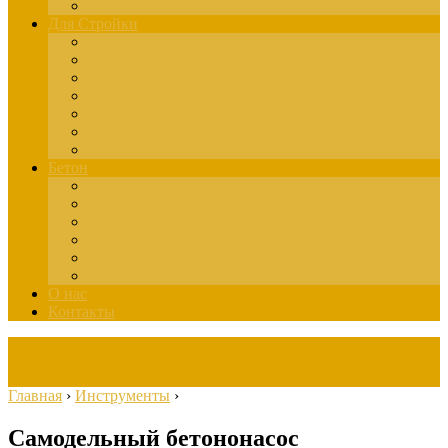
Здания
Для Стройки
Инструменты
Расчёты
Отделка
Монтаж
Материалы
Окна
Лестницы
Бетон
Марки
Изготовление
Заливка
Пенобетон
Пескобетон
Керамзитобетон
О нас
Контакты
Главная
›
Инструменты
›
Самодельный бетононасос