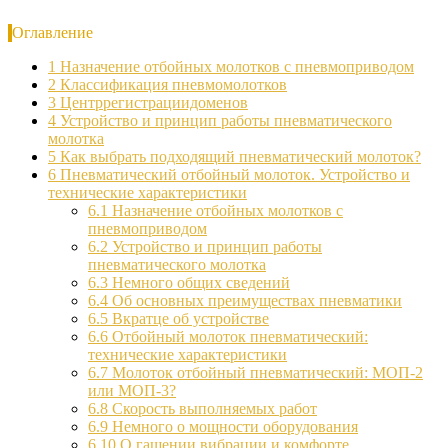
Оглавление
1
Назначение отбойных молотков с пневмоприводом
2
Классификация пневмомолотков
3
Центррегистрациидоменов
4
Устройство и принцип работы пневматического
молотка
5
Как выбрать подходящий пневматический молоток?
6
Пневматический отбойный молоток. Устройство и
технические характеристики
6.1
Назначение отбойных молотков с
пневмоприводом
6.2
Устройство и принцип работы
пневматического молотка
6.3
Немного общих сведений
6.4
Об основных преимуществах пневматики
6.5
Вкратце об устройстве
6.6
Отбойный молоток пневматический:
технические характеристики
6.7
Молоток отбойный пневматический: МОП-2
или МОП-3?
6.8
Скорость выполняемых работ
6.9
Немного о мощности оборудования
6.10
О гашении вибрации и комфорте