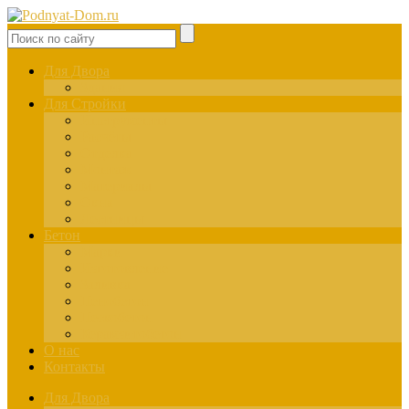
Для Двора
Здания
Для Стройки
Инструменты
Расчёты
Отделка
Монтаж
Материалы
Окна
Лестницы
Бетон
Марки
Изготовление
Заливка
Пенобетон
Пескобетон
Керамзитобетон
О нас
Контакты
Для Двора