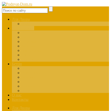
Для Двора
Здания
Для Стройки
Инструменты
Расчёты
Отделка
Монтаж
Материалы
Окна
Лестницы
Бетон
Марки
Изготовление
Заливка
Пенобетон
Пескобетон
Керамзитобетон
О нас
Контакты
Для Двора