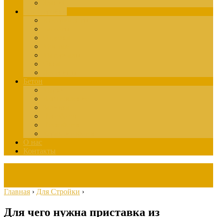
Здания
Для Стройки
Инструменты
Расчёты
Отделка
Монтаж
Материалы
Окна
Лестницы
Бетон
Марки
Изготовление
Заливка
Пенобетон
Пескобетон
Керамзитобетон
О нас
Контакты
Главная
›
Для Стройки
›
Для чего нужна приставка из