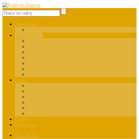
Для Двора
Здания
Для Стройки
Инструменты
Расчёты
Отделка
Монтаж
Материалы
Окна
Лестницы
Бетон
Марки
Изготовление
Заливка
Пенобетон
Пескобетон
Керамзитобетон
О нас
Контакты
Для Двора