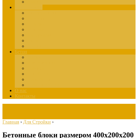
Здания
Для Стройки
Инструменты
Расчёты
Отделка
Монтаж
Материалы
Окна
Лестницы
Бетон
Марки
Изготовление
Заливка
Пенобетон
Пескобетон
Керамзитобетон
О нас
Контакты
Главная
›
Для Стройки
›
Бетонные блоки размером 400х200х200