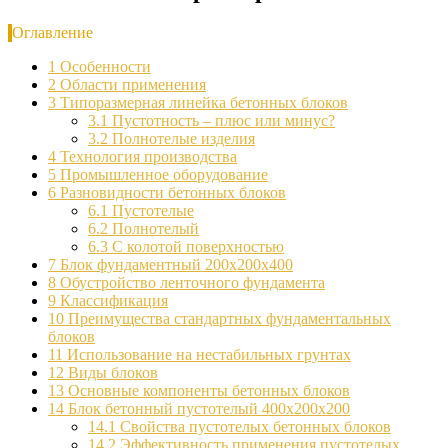
Оглавление
1
Особенности
2
Области применения
3
Типоразмерная линейка бетонных блоков
3.1
Пустотность – плюс или минус?
3.2
Полнотелые изделия
4
Технология производства
5
Промышленное оборудование
6
Разновидности бетонных блоков
6.1
Пустотелые
6.2
Полнотелый
6.3
С колотой поверхностью
7
Блок фундаментный 200х200х400
8
Обустройство ленточного фундамента
9
Классификация
10
Преимущества стандартных фундаментальных
блоков
11
Использование на нестабильных грунтах
12
Виды блоков
13
Основные компоненты бетонных блоков
14
Блок бетонный пустотелый 400х200х200
14.1
Свойства пустотелых бетонных блоков
14.2
Эффективность применения пустотелых