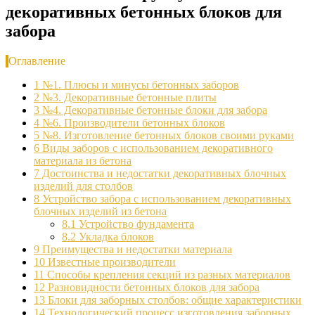
декоративных бетонных блоков для
забора
Оглавление
1
№1. Плюсы и минусы бетонных заборов
2
№3. Декоративные бетонные плиты
3
№4. Декоративные бетонные блоки для забора
4
№6. Производители бетонных блоков
5
№8. Изготовление бетонных блоков своими руками
6
Виды заборов с использованием декоративного
материала из бетона
7
Достоинства и недостатки декоративных блочных
изделий для столбов
8
Устройство забора с использованием декоративных
блочных изделий из бетона
8.1
Устройство фундамента
8.2
Укладка блоков
9
Преимущества и недостатки материала
10
Известные производители
11
Способы крепления секций из разных материалов
12
Разновидности бетонных блоков для забора
13
Блоки для заборных столбов: общие характеристики
14
Технологический процесс изготовления заборных