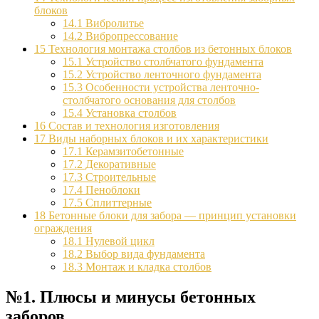
блоков
14.1
Вибролитье
14.2
Вибропрессование
15
Технология монтажа столбов из бетонных блоков
15.1
Устройство столбчатого фундамента
15.2
Устройство ленточного фундамента
15.3
Особенности устройства ленточно-
столбчатого основания для столбов
15.4
Установка столбов
16
Состав и технология изготовления
17
Виды наборных блоков и их характеристики
17.1
Керамзитобетонные
17.2
Декоративные
17.3
Строительные
17.4
Пеноблоки
17.5
Сплиттерные
18
Бетонные блоки для забора — принцип установки
ограждения
18.1
Нулевой цикл
18.2
Выбор вида фундамента
18.3
Монтаж и кладка столбов
№1. Плюсы и минусы бетонных
заборов