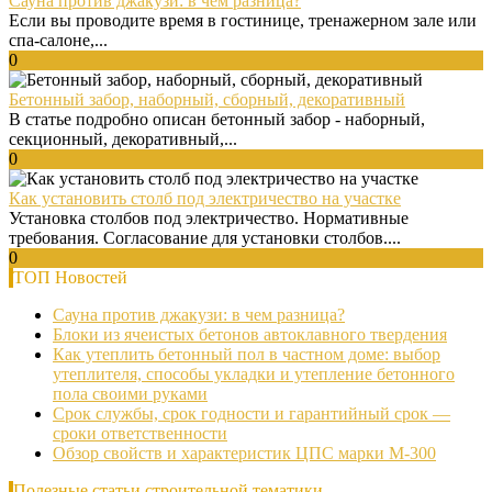
Сауна против джакузи: в чем разница?
Если вы проводите время в гостинице, тренажерном зале или
спа-салоне,...
0
Бетонный забор, наборный, сборный, декоративный
В статье подробно описан бетонный забор - наборный,
секционный, декоративный,...
0
Как установить столб под электричество на участке
Установка столбов под электричество. Нормативные
требования. Согласование для установки столбов....
0
ТОП Новостей
Сауна против джакузи: в чем разница?
Блоки из ячеистых бетонов автоклавного твердения
Как утеплить бетонный пол в частном доме: выбор
утеплителя, способы укладки и утепление бетонного
пола своими руками
Срок службы, срок годности и гарантийный срок —
сроки ответственности
Обзор свойств и характеристик ЦПС марки М-300
Полезные статьи строительной тематики