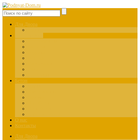
Для Двора
Здания
Для Стройки
Инструменты
Расчёты
Отделка
Монтаж
Материалы
Окна
Лестницы
Бетон
Марки
Изготовление
Заливка
Пенобетон
Пескобетон
Керамзитобетон
О нас
Контакты
Для Двора