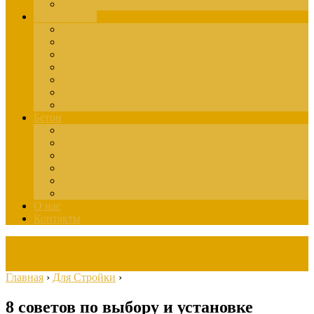
Здания
Для Стройки
Инструменты
Расчёты
Отделка
Монтаж
Материалы
Окна
Лестницы
Бетон
Марки
Изготовление
Заливка
Пенобетон
Пескобетон
Керамзитобетон
О нас
Контакты
Главная
›
Для Стройки
›
8 советов по выбору и установке