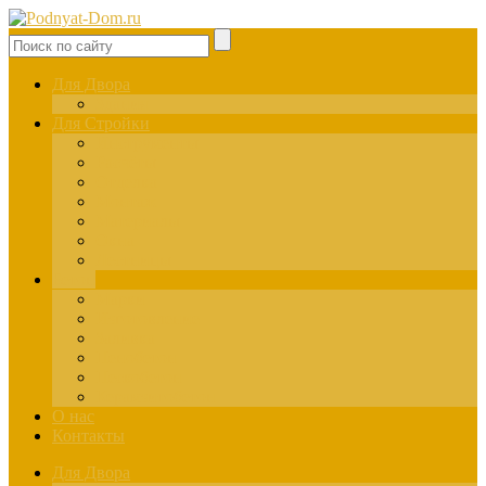
Для Двора
Здания
Для Стройки
Инструменты
Расчёты
Отделка
Монтаж
Материалы
Окна
Лестницы
Бетон
Марки
Изготовление
Заливка
Пенобетон
Пескобетон
Керамзитобетон
О нас
Контакты
Для Двора