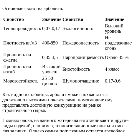
Основные свойства арболита:
Свойство
Значение
Свойство
Значение
Высокий
Теплопроводность
0,07-0,17
Экологичность
уровень
Не
Плотность кг/м3
400-850
Пожароопасность
поддерживае
огонь
Прочность на
0,35-3,5
Паропроницаемость
Около 35 %
сжатие
Прочность на
Высокий
Биостойкость
4 класс
изгиб
уровень
25-50
Морозостойкость
Шумопоглащение
0,17-0,6
циклов
Как видно из таблицы, арболит может похвастаться
достаточно высокими показателями, помогающие ему
представлять достойную конкуренцию на рынке
строительного сырья.
Помимо блока, из данного материала изготавливают и другие
виды изделий, например, теплоизоляционные плиты и смесь
для заливки. Однако самым популярным остается древоблок