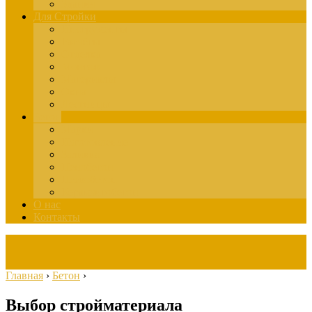
Здания
Для Стройки
Инструменты
Расчёты
Отделка
Монтаж
Материалы
Окна
Лестницы
Бетон
Марки
Изготовление
Заливка
Пенобетон
Пескобетон
Керамзитобетон
О нас
Контакты
Главная
›
Бетон
›
Выбор стройматериала