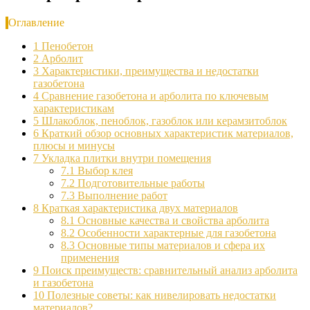
Оглавление
1
Пенобетон
2
Арболит
3
Характеристики, преимущества и недостатки
газобетона
4
Сравнение газобетона и арболита по ключевым
характеристикам
5
Шлакоблок, пеноблок, газоблок или керамзитоблок
6
Краткий обзор основных характеристик материалов,
плюсы и минусы
7
Укладка плитки внутри помещения
7.1
Выбор клея
7.2
Подготовительные работы
7.3
Выполнение работ
8
Краткая характеристика двух материалов
8.1
Основные качества и свойства арболита
8.2
Особенности характерные для газобетона
8.3
Основные типы материалов и сфера их
применения
9
Поиск преимуществ: сравнительный анализ арболита
и газобетона
10
Полезные советы: как нивелировать недостатки
материалов?