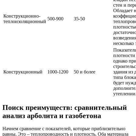
стен и пер
Обладает 
Конструкционно-
коэффици
500-900
35-50
теплоизоляционный
теплопров
плотность
достаточн
возведения
несколько 
Показател
плотности
однако пр
строительс
Конструкционный
1000-1200
50 и более
здания из 
типа блока
будет нужд
дополните
утеплении
Поиск преимуществ: сравнительный
анализ арболита и газобетона
Начнем сравнение с показателей, которые приблизительно
равны. Это – теплопроводность и плотность. Оба материала