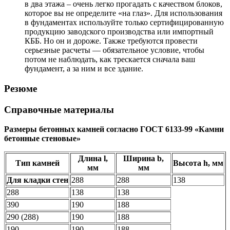
в два этажа – очень легко прогадать с качеством блоков,
которое вы не определите «на глаз». Для использования
в фундаментах используйте только сертифицированную
продукцию заводского производства или импортный
КББ. Но он и дороже. Также требуются провести
серьезные расчеты — обязательное условие, чтобы
потом не наблюдать, как трескается сначала ваш
фундамент, а за ним и все здание.
Резюме
Справочные материалы
Размеры бетонных камней согласно ГОСТ 6133-99 «Камни
бетонные стеновые»
Длина l,
Ширина b,
Тип камней
Высота h, мм
мм
мм
Для кладки стен
288
288
138
288
138
138
390
190
188
290 (288)
190
188
190
190
188