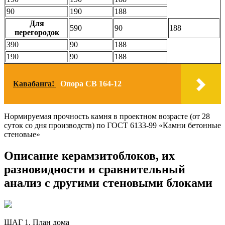
90
190
188
Для
590
90
188
перегородок
390
90
188
190
90
188
Кавабанга!
Опора СВ 164-12
Нормируемая прочность камня в проектном возрасте (от 28
суток со дня производств) по ГОСТ 6133-99 «Камни бетонные
стеновые»
Описание керамзитоблоков, их
разновидности и сравнительный
анализ с другими стеновыми блоками
ШАГ 1. План дома