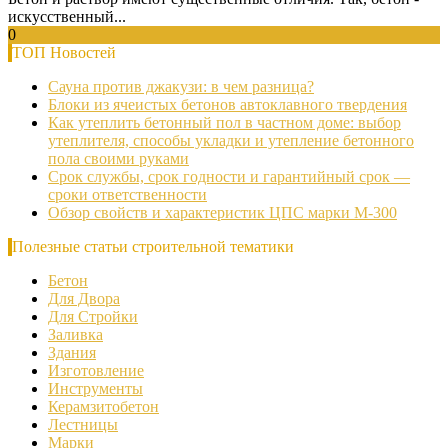
искусственный...
0
ТОП Новостей
Сауна против джакузи: в чем разница?
Блоки из ячеистых бетонов автоклавного твердения
Как утеплить бетонный пол в частном доме: выбор
утеплителя, способы укладки и утепление бетонного
пола своими руками
Срок службы, срок годности и гарантийный срок —
сроки ответственности
Обзор свойств и характеристик ЦПС марки М-300
Полезные статьи строительной тематики
Бетон
Для Двора
Для Стройки
Заливка
Здания
Изготовление
Инструменты
Керамзитобетон
Лестницы
Марки