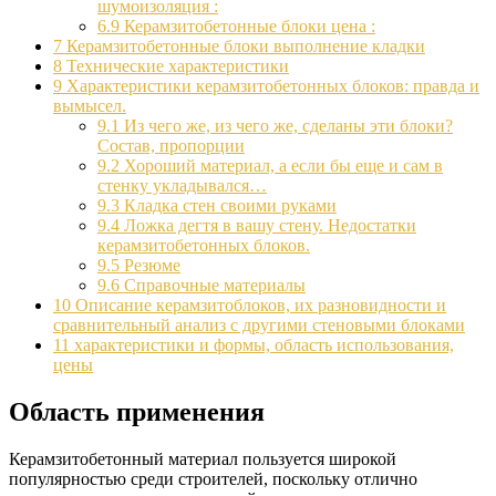
шумоизоляция :
6.9
Керамзитобетонные блоки цена :
7
Керамзитобетонные блоки выполнение кладки
8
Технические характеристики
9
Характеристики керамзитобетонных блоков: правда и
вымысел.
9.1
Из чего же, из чего же, сделаны эти блоки?
Состав, пропорции
9.2
Хороший материал, а если бы еще и сам в
стенку укладывался…
9.3
Кладка стен своими руками
9.4
Ложка дегтя в вашу стену. Недостатки
керамзитобетонных блоков.
9.5
Резюме
9.6
Справочные материалы
10
Описание керамзитоблоков, их разновидности и
сравнительный анализ с другими стеновыми блоками
11
характеристики и формы, область использования,
цены
Область применения
Керамзитобетонный материал пользуется широкой
популярностью среди строителей, поскольку отлично