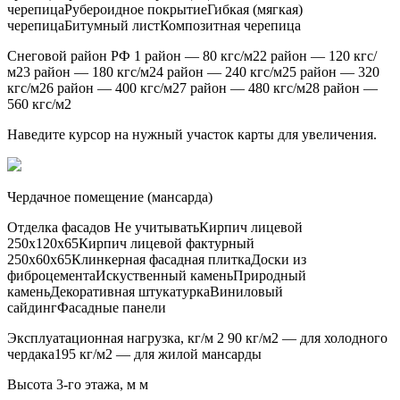
черепицаРубероидное покрытиеГибкая (мягкая)
черепицаБитумный листКомпозитная черепица
Снеговой район РФ 1 район — 80 кгс/м22 район — 120 кгс/
м23 район — 180 кгс/м24 район — 240 кгс/м25 район — 320
кгс/м26 район — 400 кгс/м27 район — 480 кгс/м28 район —
560 кгс/м2
Наведите курсор на нужный участок карты для увеличения.
Чердачное помещение (мансарда)
Отделка фасадов Не учитыватьКирпич лицевой
250х120х65Кирпич лицевой фактурный
250х60х65Клинкерная фасадная плиткаДоски из
фиброцементаИскуственный каменьПриродный
каменьДекоративная штукатуркаВиниловый
сайдингФасадные панели
Эксплуатационная нагрузка, кг/м 2 90 кг/м2 — для холодного
чердака195 кг/м2 — для жилой мансарды
Высота 3-го этажа, м м