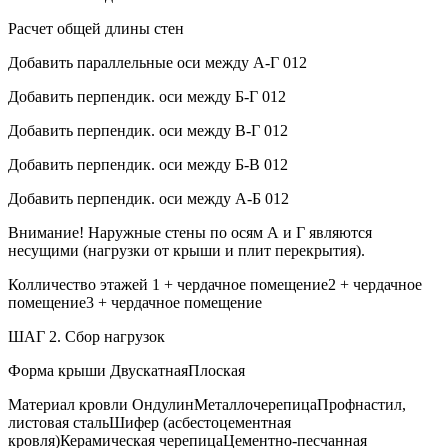
Расчет общей длины стен
Добавить параллельные оси между А-Г 012
Добавить перпендик. оси между Б-Г 012
Добавить перпендик. оси между В-Г 012
Добавить перпендик. оси между Б-В 012
Добавить перпендик. оси между А-Б 012
Внимание! Наружные стены по осям А и Г являются
несущими (нагрузки от крыши и плит перекрытия).
Колличество этажей 1 + чердачное помещение2 + чердачное
помещение3 + чердачное помещение
ШАГ 2. Сбор нагрузок
Форма крыши ДвускатнаяПлоская
Материал кровли ОндулинМеталлочерепицаПрофнастил,
листовая стальШифер (асбестоцементная
кровля)Керамическая черепицаЦементно-песчанная