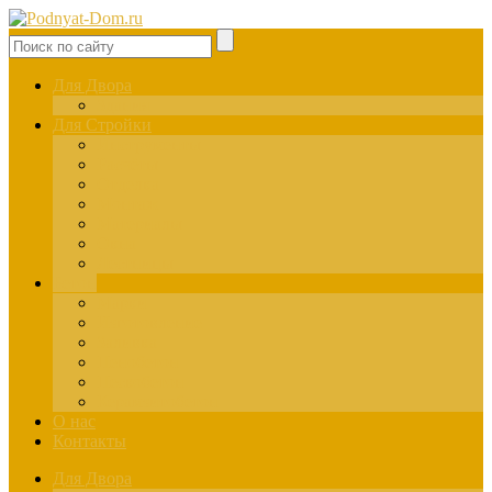
Для Двора
Здания
Для Стройки
Инструменты
Расчёты
Отделка
Монтаж
Материалы
Окна
Лестницы
Бетон
Марки
Изготовление
Заливка
Пенобетон
Пескобетон
Керамзитобетон
О нас
Контакты
Для Двора