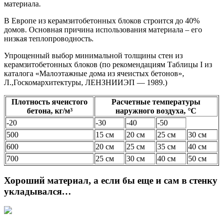
материала.
В Европе из керамзитобетонных блоков строится до 40%
домов. Основная причина использования материала – его
низкая теплопроводность.
Упрощенный выбор минимальной толщины стен из
керамзитобетонных блоков (по рекомендациям Таблицы I из
каталога «Малоэтажные дома из ячеистых бетонов»,
Л.,Госкомархитектуры, ЛЕНЗНИИЭП — 1989.)
Плотность ячеистого
Расчетные температуры
бетона, кг/м³
наружного воздуха, °C
-20
-30
-40
-50
500
15 см
20 см
25 см
30 см
600
20 см
25 см
35 см
40 см
700
25 см
30 см
40 см
50 см
Хороший материал, а если бы еще и сам в стенку
укладывался…