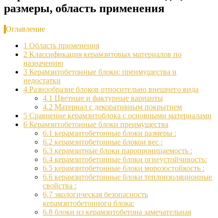
размеры, область применения
Оглавление
1
Область применения
2
Классификация керамзитовых материалов по
назначению
3
Керамзитобетонные блоки: преимущества и
недостатки
4
Разнообразие блоков относительно внешнего вида
4.1
Цветные и фактурные варианты
4.2
Материал с декоративным покрытием
5
Сравнение керамзитоблока с основными материалами
6
Керамзитобетонные блоки преимущества
6.1
керамзитобетонные блоки размеры :
6.2
керамзитобетонные блокои вес :
6.3
керамзитные блоки паропроницаемость :
6.4
керамзитобетонные блоки огнеустойчивость:
6.5
керамзитобетонные блоки морозостойкость :
6.6
керамзитобетонные блоки теплоизоляционные
свойства :
6.7
экологическая безопасность
керамзитобетонного блока:
6.8
блоки из керамзитобетона замечательная