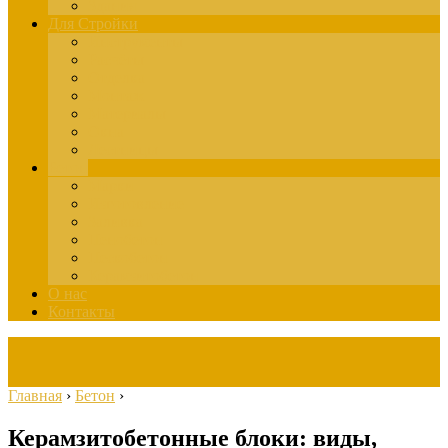
Здания
Для Стройки
Инструменты
Расчёты
Отделка
Монтаж
Материалы
Окна
Лестницы
Бетон
Марки
Изготовление
Заливка
Пенобетон
Пескобетон
Керамзитобетон
О нас
Контакты
Главная
›
Бетон
›
Керамзитобетонные блоки: виды,